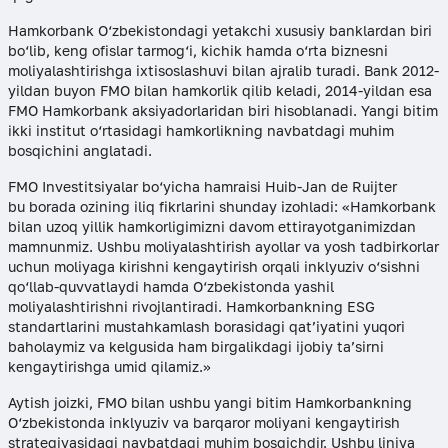
Hamkorbank O‘zbekistondagi yetakchi xususiy banklardan biri
bo‘lib, keng ofislar tarmog‘i, kichik hamda o‘rta biznesni
moliyalashtirishga ixtisoslashuvi bilan ajralib turadi. Bank 2012-
yildan buyon FMO bilan hamkorlik qilib keladi, 2014-yildan esa
FMO Hamkorbank aksiyadorlaridan biri hisoblanadi. Yangi bitim
ikki institut o‘rtasidagi hamkorlikning navbatdagi muhim
bosqichini anglatadi.
FMO Investitsiyalar bo‘yicha hamraisi Huib-Jan de Ruijter
bu borada ozining iliq fikrlarini shunday izohladi: «Hamkorbank
bilan uzoq yillik hamkorligimizni davom ettirayotganimizdan
mamnunmiz. Ushbu moliyalashtirish ayollar va yosh tadbirkorlar
uchun moliyaga kirishni kengaytirish orqali inklyuziv o‘sishni
qo‘llab-quvvatlaydi hamda O‘zbekistonda yashil
moliyalashtirishni rivojlantiradi. Hamkorbankning ESG
standartlarini mustahkamlash borasidagi qat’iyatini yuqori
baholaymiz va kelgusida ham birgalikdagi ijobiy ta’sirni
kengaytirishga umid qilamiz.»
Aytish joizki, FMO bilan ushbu yangi bitim Hamkorbankning
O‘zbekistonda inklyuziv va barqaror moliyani kengaytirish
strategiyasidagi navbatdagi muhim bosqichdir. Ushbu liniya