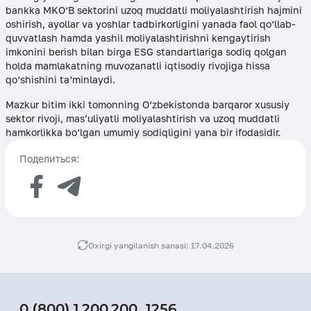
bankka MKO‘B sektorini uzoq muddatli moliyalashtirish hajmini
oshirish, ayollar va yoshlar tadbirkorligini yanada faol qo‘llab-
quvvatlash hamda yashil moliyalashtirishni kengaytirish
imkonini berish bilan birga ESG standartlariga sodiq qolgan
holda mamlakatning muvozanatli iqtisodiy rivojiga hissa
qo‘shishini ta‘minlaydi.
Mazkur bitim ikki tomonning O‘zbekistonda barqaror xususiy
sektor rivoji, mas’uliyatli moliyalashtirish va uzoq muddatli
hamkorlikka bo‘lgan umumiy sodiqligini yana bir ifodasidir.
Поделиться:
Oxirgi yangilanish sanasi: 17.04.2026
0 (800) 1 200 200
,
1256