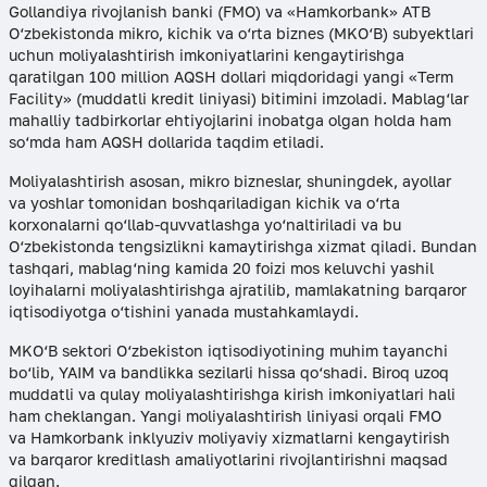
Gollandiya rivojlanish banki (FMO) va «Hamkorbank» ATB
O‘zbekistonda mikro, kichik va o‘rta biznes (MKO‘B) subyektlari
uchun moliyalashtirish imkoniyatlarini kengaytirishga
qaratilgan 100 million AQSH dollari miqdoridagi yangi «Term
Facility» (muddatli kredit liniyasi) bitimini imzoladi. Mablag‘lar
mahalliy tadbirkorlar ehtiyojlarini inobatga olgan holda ham
so‘mda ham AQSH dollarida taqdim etiladi.
Moliyalashtirish asosan, mikro bizneslar, shuningdek, ayollar
va yoshlar tomonidan boshqariladigan kichik va o‘rta
korxonalarni qo‘llab-quvvatlashga yo‘naltiriladi va bu
O‘zbekistonda tengsizlikni kamaytirishga xizmat qiladi. Bundan
tashqari, mablag‘ning kamida 20 foizi mos keluvchi yashil
loyihalarni moliyalashtirishga ajratilib, mamlakatning barqaror
iqtisodiyotga o‘tishini yanada mustahkamlaydi.
MKO‘B sektori O‘zbekiston iqtisodiyotining muhim tayanchi
bo‘lib, YAIM va bandlikka sezilarli hissa qo‘shadi. Biroq uzoq
muddatli va qulay moliyalashtirishga kirish imkoniyatlari hali
ham cheklangan. Yangi moliyalashtirish liniyasi orqali FMO
va Hamkorbank inklyuziv moliyaviy xizmatlarni kengaytirish
va barqaror kreditlash amaliyotlarini rivojlantirishni maqsad
qilgan.