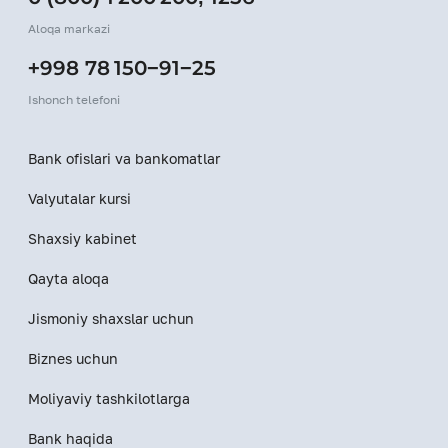
Aloqa markazi
+998 78 150−91−25
Ishonch telefoni
Bank ofislari va bankomatlar
Valyutalar kursi
Shaxsiy kabinet
Qayta aloqa
Jismoniy shaxslar uchun
Biznes uchun
Moliyaviy tashkilotlarga
Bank haqida