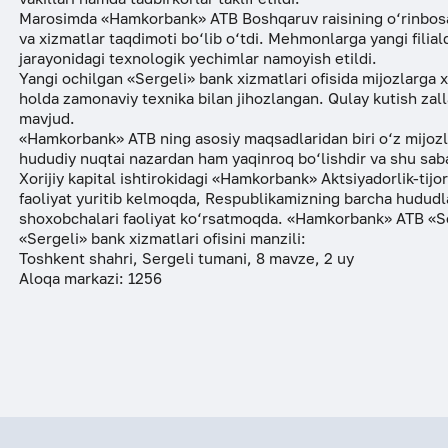
Marosimda «Hamkorbank» ATB Boshqaruv raisining o‘rinbosar
ESG
va xizmatlar taqdimoti bo‘lib o‘tdi. Mehmonlarga yangi filial
jarayonidagi texnologik yechimlar namoyish etildi.
Yangi ochilgan «Sergeli» bank xizmatlari ofisida mijozlarga 
holda zamonaviy texnika bilan jihozlangan. Qulay kutish zall
mavjud.
«Hamkorbank» ATB ning asosiy maqsadlaridan biri o‘z mijozlar
hududiy nuqtai nazardan ham yaqinroq bo‘lishdir va shu sabab
Xorijiy kapital ishtirokidagi «Hamkorbank» Aktsiyadorlik-tij
faoliyat yuritib kelmoqda, Respublikamizning barcha hududlari
shoxobchalari faoliyat ko‘rsatmoqda. «Hamkorbank» ATB «Se
«Sergeli» bank xizmatlari ofisini manzili:
Toshkent shahri, Sergeli tumani, 8 mavze, 2 uy
Aloqa markazi: 1256