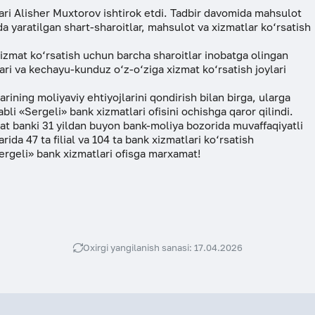
i Alisher Muxtorov ishtirok etdi. Tadbir davomida mahsulot
da yaratilgan shart-sharoitlar, mahsulot va xizmatlar ko‘rsatish
xizmat ko‘rsatish uchun barcha sharoitlar inobatga olingan
ari va kechayu-kunduz o‘z-o‘ziga xizmat ko‘rsatish joylari
ining moliyaviy ehtiyojlarini qondirish bilan birga, ularga
li «Sergeli» bank xizmatlari ofisini ochishga qaror qilindi.
orat banki 31 yildan buyon bank-moliya bozorida muvaffaqiyatli
da 47 ta filial va 104 ta bank xizmatlari ko‘rsatish
rgeli» bank xizmatlari ofisga marxamat!
Oxirgi yangilanish sanasi: 17.04.2026