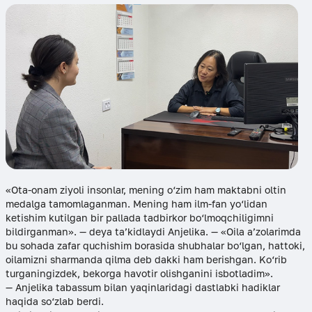
«Ota-onam ziyoli insonlar, mening o‘zim ham maktabni oltin
medalga tamomlaganman. Mening ham ilm-fan yo‘lidan
ketishim kutilgan bir pallada tadbirkor bo‘lmoqchiligimni
bildirganman». — deya ta’kidlaydi Anjelika. — «Oila a’zolarimda
bu sohada zafar quchishim borasida shubhalar bo‘lgan, hattoki,
oilamizni sharmanda qilma deb dakki ham berishgan. Ko‘rib
turganingizdek, bekorga havotir olishganini isbotladim».
— Anjelika tabassum bilan yaqinlaridagi dastlabki hadiklar
haqida so‘zlab berdi.