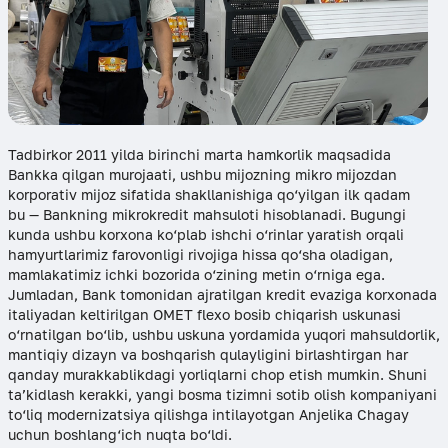
Tadbirkor 2011 yilda birinchi marta hamkorlik maqsadida
Bankka qilgan murojaati, ushbu mijozning mikro mijozdan
korporativ mijoz sifatida shakllanishiga qo‘yilgan ilk qadam
bu — Bankning mikrokredit mahsuloti hisoblanadi. Bugungi
kunda ushbu korxona ko‘plab ishchi o‘rinlar yaratish orqali
hamyurtlarimiz farovonligi rivojiga hissa qo‘sha oladigan,
mamlakatimiz ichki bozorida o‘zining metin o‘rniga ega.
Jumladan, Bank tomonidan ajratilgan kredit evaziga korxonada
italiyadan keltirilgan OMET flexo bosib chiqarish uskunasi
o‘rnatilgan bo‘lib, ushbu uskuna yordamida yuqori mahsuldorlik,
mantiqiy dizayn va boshqarish qulayligini birlashtirgan har
qanday murakkablikdagi yorliqlarni chop etish mumkin. Shuni
ta’kidlash kerakki, yangi bosma tizimni sotib olish kompaniyani
to‘liq modernizatsiya qilishga intilayotgan Anjelika Chagay
uchun boshlang‘ich nuqta bo‘ldi.