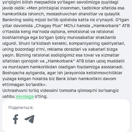
yo‘qligini bilish maqsadida yo‘llagan savolimizga quyidagi
javob oldik: «Men printsipial insonman, tadbirkor sifatida esa
hamkorlikda ishonch, moslashuvchan sharoitlar va qulaylik
Bankning sodiq mijozi bo‘lib qolishda katta rol o‘ynaydi. O‘tgan
yillar davomida „Chagay Plus“ MChJ hamda „Hamkorbank“ ATB
o‘rtasida keng ma’noda oqilona, emotsional va ratsional
boshlanishga ega bo‘lgan ijobiy munosabatlar shakllanib
ulgurdi. Shuni ta’kidlash kerakki, kompaniyaning qadriyatlari,
uning bozordagi o‘rni, reklama obrazlari va xabarlari bizga
yaqin. Bizning ratsional sodiqligimiz esa tovar va xizmatlar
sifatidan qoniqish va „Hamkorbank“ ATB bilan uzoq muddatli
va muntazam hamkorlikdan oladigan foydamizga asoslanadi.
Boshqacha aytganda, agar ish jarayonida kelishmovchiliklar
yuzaga kelgan holatda biz Bank bilan hamkorlikni davom
ettirmagan bo‘lardik».
Uchrashuvni to‘liq videosini tomosha qilmoqchi bo‘lsangiz
ushbu
xavolaga
o‘ting.
Поделиться: