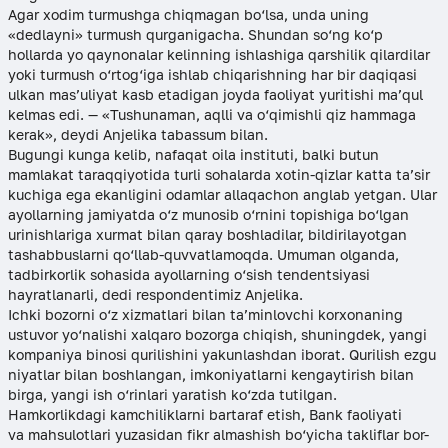
Agar xodim turmushga chiqmagan bo‘lsa, unda uning
«dedlayni» turmush qurganigacha. Shundan so‘ng ko‘p
hollarda yo qaynonalar kelinning ishlashiga qarshilik qilardilar
yoki turmush o‘rtog‘iga ishlab chiqarishning har bir daqiqasi
ulkan mas’uliyat kasb etadigan joyda faoliyat yuritishi ma’qul
kelmas edi. — «Tushunaman, aqlli va o‘qimishli qiz hammaga
kerak», deydi Anjelika tabassum bilan.
Bugungi kunga kelib, nafaqat oila instituti, balki butun
mamlakat taraqqiyotida turli sohalarda xotin-qizlar katta ta’sir
kuchiga ega ekanligini odamlar allaqachon anglab yetgan. Ular
ayollarning jamiyatda o‘z munosib o‘rnini topishiga bo‘lgan
urinishlariga xurmat bilan qaray boshladilar, bildirilayotgan
tashabbuslarni qo‘llab-quvvatlamoqda. Umuman olganda,
tadbirkorlik sohasida ayollarning o‘sish tendentsiyasi
hayratlanarli, dedi respondentimiz Anjelika.
Ichki bozorni o‘z xizmatlari bilan ta’minlovchi korxonaning
ustuvor yo‘nalishi xalqaro bozorga chiqish, shuningdek, yangi
kompaniya binosi qurilishini yakunlashdan iborat. Qurilish ezgu
niyatlar bilan boshlangan, imkoniyatlarni kengaytirish bilan
birga, yangi ish o‘rinlari yaratish ko‘zda tutilgan.
Hamkorlikdagi kamchiliklarni bartaraf etish, Bank faoliyati
va mahsulotlari yuzasidan fikr almashish bo‘yicha takliflar bor-