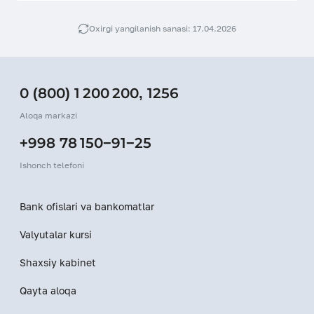
Oxirgi yangilanish sanasi: 17.04.2026
0 (800) 1 200 200
,
1256
Aloqa markazi
+998 78 150−91−25
Ishonch telefoni
Bank ofislari va bankomatlar
Valyutalar kursi
Shaxsiy kabinet
Qayta aloqa