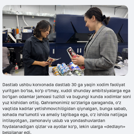
Dastlab ushbu korxonada dastlab 30 ga yaqin xodim faoliyat
yuritgan bo‘lsa, ko‘p o‘tmay, xuddi shunday ambitsiyalarga ega
bo‘lgan odamlar jamoasi tuzildi va bugungi kunda xodimlar soni
yuz kishidan ortiq. Qahramonimiz so‘zlariga qaraganda, o‘z
vaqtida kadrlar yetishmovchiligidan qiynalgan, bunga sabab,
sohada ma’lumotli va amaliy tajribaga ega, o‘z ishida natijaga
intilayotgan, zamonaviy uslub va yondashuvlardan
foydalanadigan qizlar va ayollar ko‘p, lekin ularga «dedlayn»
belgilanar edi.