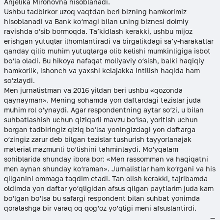
Anjelika Mironovna hisoblanadi.
Ushbu tadbirkor uzoq vaqtdan beri bizning hamkorimiz
hisoblanadi va Bank ko‘magi bilan uning biznesi doimiy
ravishda o‘sib bormoqda. Ta’kidlash kerakki, ushbu mijoz
erishgan yutuqlar ilhomlantiradi va birgalikdagi sa’y-harakatlar
qanday qilib muhim yutuqlarga olib kelishi mumkinligiga isbot
bo‘la oladi. Bu hikoya nafaqat moliyaviy o‘sish, balki haqiqiy
hamkorlik, ishonch va yaxshi kelajakka intilish haqida ham
so‘zlaydi.
Men jurnalistman va 2016 yildan beri ushbu «qozonda
qaynayman». Mening sohamda yon daftardagi tezislar juda
muhim rol o‘ynaydi. Agar respondentning aytar so‘zi, u bilan
suhbatlashish uchun qiziqarli mavzu bo‘lsa, yoritish uchun
borgan tadbiringiz qiziq bo‘lsa yoningizdagi yon daftarga
o‘zingiz zarur deb bilgan tezislar tushurish tayyorlanajak
material mazmunli bo‘lishini tahminlaydi. Mo‘yqalam
sohiblarida shunday ibora bor: «Men rassomman va haqiqatni
men aynan shunday ko‘raman». Jurnalistlar ham ko‘rgani va his
qilganini ommaga taqdim etadi. Tan olish kerakki, tajribamda
oldimda yon daftar yo‘qligidan afsus qilgan paytlarim juda kam
bo‘lgan bo‘lsa bu safargi respondent bilan suhbat yonimda
qoralashga bir varaq oq qog‘oz yo‘qligi meni afsuslantirdi.
—