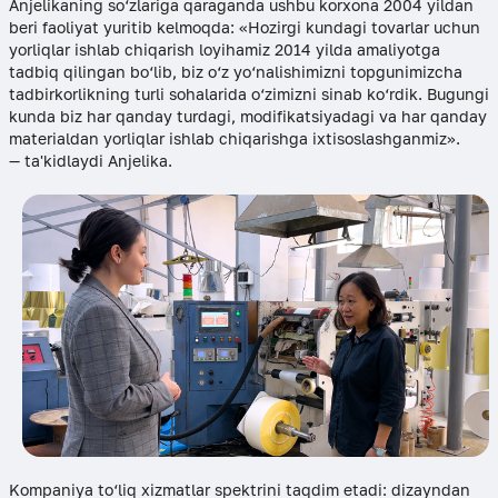
Anjelikaning so‘zlariga qaraganda ushbu korxona 2004 yildan
beri faoliyat yuritib kelmoqda: «Hozirgi kundagi tovarlar uchun
yorliqlar ishlab chiqarish loyihamiz 2014 yilda amaliyotga
tadbiq qilingan bo‘lib, biz o‘z yo‘nalishimizni topgunimizcha
tadbirkorlikning turli sohalarida o‘zimizni sinab ko‘rdik. Bugungi
kunda biz har qanday turdagi, modifikatsiyadagi va har qanday
materialdan yorliqlar ishlab chiqarishga ixtisoslashganmiz».
— ta'kidlaydi Anjelika.
Kompaniya to‘liq xizmatlar spektrini taqdim etadi: dizayndan