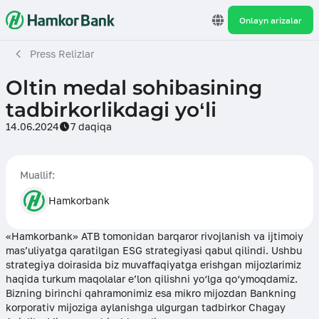
Onlayn arizalar
Press Relizlar
Oltin medal sohibasining
tadbirkorlikdagi yo‘li
14.06.2024
7 daqiqa
Muallif:
Hamkorbank
«Hamkorbank» ATB tomonidan barqaror rivojlanish va ijtimoiy
mas’uliyatga qaratilgan ESG strategiyasi qabul qilindi. Ushbu
strategiya doirasida biz muvaffaqiyatga erishgan mijozlarimiz
haqida turkum maqolalar e’lon qilishni yo‘lga qo‘ymoqdamiz.
Bizning birinchi qahramonimiz esa mikro mijozdan Bankning
korporativ mijoziga aylanishga ulgurgan tadbirkor Chagay