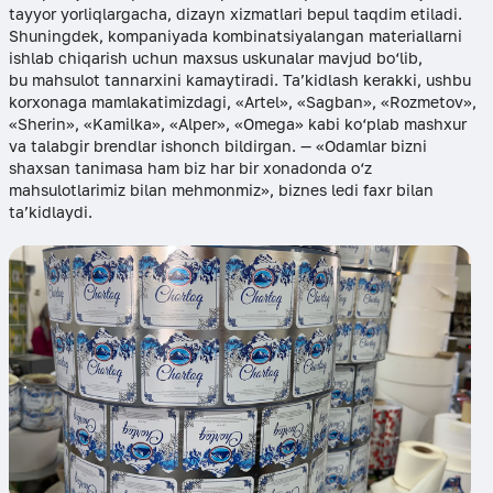
tayyor yorliqlargacha, dizayn xizmatlari bepul taqdim etiladi.
Shuningdek, kompaniyada kombinatsiyalangan materiallarni
ishlab chiqarish uchun maxsus uskunalar mavjud bo‘lib,
bu mahsulot tannarxini kamaytiradi. Ta’kidlash kerakki, ushbu
korxonaga mamlakatimizdagi, «Artel», «Sagban», «Rozmetov»,
«Sherin», «Kamilka», «Alper», «Omega» kabi ko‘plab mashxur
va talabgir brendlar ishonch bildirgan. — «Odamlar bizni
shaxsan tanimasa ham biz har bir xonadonda o‘z
mahsulotlarimiz bilan mehmonmiz», biznes ledi faxr bilan
ta’kidlaydi.