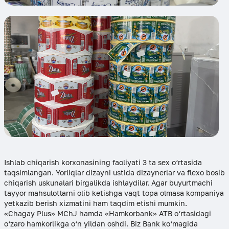
Ishlab chiqarish korxonasining faoliyati 3 ta sex o‘rtasida
taqsimlangan. Yorliqlar dizayni ustida dizaynerlar va flexo bosib
chiqarish uskunalari birgalikda ishlaydilar. Agar buyurtmachi
tayyor mahsulotlarni olib ketishga vaqt topa olmasa kompaniya
yetkazib berish xizmatini ham taqdim etishi mumkin.
«Chagay Plus» MChJ hamda «Hamkorbank» ATB o‘rtasidagi
o‘zaro hamkorlikga o‘n yildan oshdi. Biz Bank ko‘magida