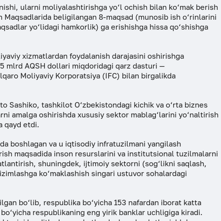
shi, ularni moliyalashtirishga yo‘l ochish bilan ko‘mak berish
 Maqsadlarida beligilangan 8-maqsad (munosib ish o‘rinlarini
aqsadlar yo‘lidagi hamkorlik) ga erishishga hissa qo‘shishga
yaviy xizmatlardan foydalanish darajasini oshirishga
,5 mlrd AQSH dollari miqdoridagi qarz dasturi —
lqaro Moliyaviy Korporatsiya (IFC) bilan birgalikda
o Sashiko, tashkilot O‘zbekistondagi kichik va o‘rta biznes
rni amalga oshirishda xususiy sektor mablag‘larini yo‘naltirish
a qayd etdi.
lda boshlagan va u iqtisodiy infratuzilmani yangilash
irish maqsadida inson resurslarini va institutsional tuzilmalarni
tlantirish, shuningdek, ijtimoiy sektorni (sog‘likni saqlash,
a tizimlashga ko‘maklashish singari ustuvor sohalardagi
ilgan bo‘lib, respublika bo‘yicha 153 nafardan iborat katta
bo‘yicha respublikaning eng yirik banklar uchligiga kiradi.