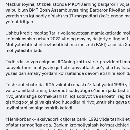
Mazkur loyiha, O‘zbekistonda MKO‘Klarning barqaror rivojlani
va bu bilan BMT Bosh Assambleyasining Barqaror Rivojlanish
yaratish va iqtisodiy o‘sish) va 17-maqsadlari (ko‘zlangan m
yo‘naltirilgan.
Ushbu kredit mablag‘lari rivojlanayotgan mamlakatlarda moli
ko‘maklashish uchun 2023 yilning may oyida joriy qilingan 1
Moliyalashtirishni tezlashtirish mexanizmi (FAFI) asosida Xa
moliyalashtiriladi.
Tadbirda so‘zga chiqqan JICAning katta vitse-prezidenti Imot
subyektlarini moliyaviy qo‘llab- quvvatlash bo‘yicha loyihala
yuzasidan amaliy yordam ko‘rsatishda davom etishini alohid
Toshkent shahrida JICA vakolatxonasi o‘z faoliyatini 1999 yi
va takomillashtirish, bozor iqtisodiyotiga o‘tishni jadallasht
rivojlantirishga ko‘maklashish, iqtisodiyot va sanoatni rag‘ba
qishloq xo‘jaligi va qishloq hududlarini rivojlantirish) qayt
loyihalarni amalga oshirib keladi.
«Hamkorbank» aksiyadorlik tijorat banki 1991 yilda tashkil et
ofislar tarmog‘iga ega. Bank mikromoliyalash ko‘rsatkichlari 