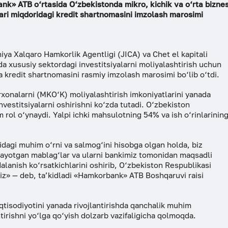
k» ATB o‘rtasida O‘zbekistonda mikro, kichik va o‘rta bizne
ari miqdoridagi kredit shartnomasini imzolash marosimi
 Xalqaro Hamkorlik Agentligi (JICA) va Chet el kapitali
da xususiy sektordagi investitsiyalarni moliyalashtirish uchun
a kredit shartnomasini rasmiy imzolash marosimi bo‘lib o‘tdi.
xonalarni (MKO‘K) moliyalashtirish imkoniyatlarini yanada
nvestitsiyalarni oshirishni ko‘zda tutadi. O‘zbekiston
m rol o‘ynaydi. Yalpi ichki mahsulotning 54% va ish o‘rinlarinin
idagi muhim o‘rni va salmog‘ini hisobga olgan holda, biz
layotgan mablag‘lar va ularni bankimiz tomonidan maqsadli
dalanish ko‘rsatkichlarini oshirib, O‘zbekiston Respublikasi
miz» — deb, ta’kidladi «Hamkorbank» ATB Boshqaruvi raisi
iqtisodiyotini yanada rivojlantirishda qanchalik muhim
irishni yo‘lga qo‘yish dolzarb vazifaligicha qolmoqda.