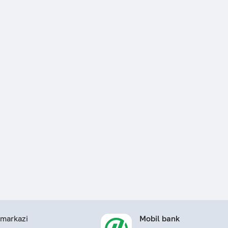
.
markazi
Mobil bank