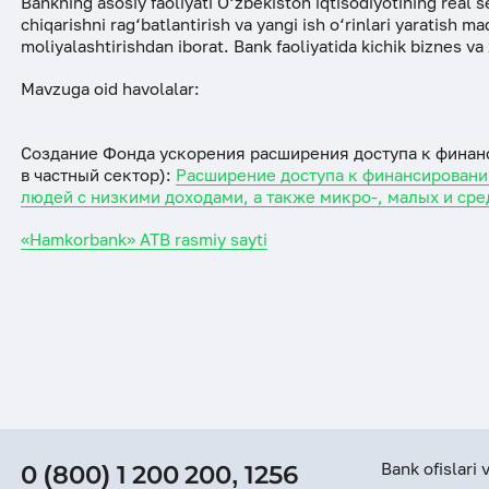
Bankning asosiy faoliyati O‘zbekiston iqtisodiyotining real 
chiqarishni rag‘batlantirish va yangi ish o‘rinlari yaratish 
moliyalashtirishdan iborat. Bank faoliyatida kichik biznes va
Mavzuga oid havolalar:
Создание Фонда ускорения расширения доступа к финанс
в частный сектор):
Расширение доступа к финансировани
людей с низкими доходами, а также микро-, малых и ср
«Hamkorbank» ATB rasmiy sayti
Bank ofislari
0 (800) 1 200 200
,
1256