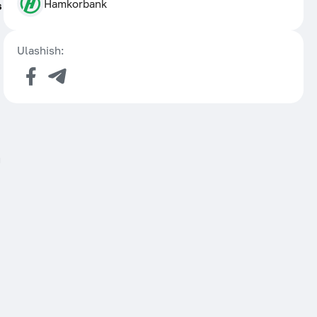
Hamkorbank
s
Ulashish:
g