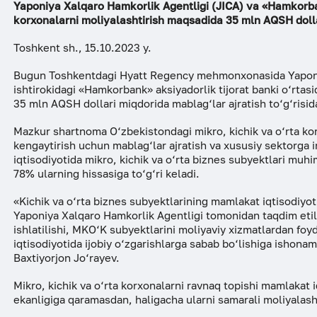
Yaponiya Xalqaro Hamkorlik Agentligi (JICA) va «Hamkorban
ESG
korxonalarni moliyalashtirish maqsadida 35 mln AQSH doll
Toshkent sh., 15.10.2023 y.
Bugun Toshkentdagi Hyatt Regency mehmonxonasida Yaponiya
ishtirokidagi «Hamkorbank» aksiyadorlik tijorat banki o‘rtasi
35 mln AQSH dollari miqdorida mablag‘lar ajratish to‘g‘risid
Mazkur shartnoma O‘zbekistondagi mikro, kichik va o‘rta kor
kengaytirish uchun mablag‘lar ajratish va xususiy sektorga i
iqtisodiyotida mikro, kichik va o‘rta biznes subyektlari muhi
78% ularning hissasiga to‘g‘ri keladi.
«Kichik va o‘rta biznes subyektlarining mamlakat iqtisodiyot
Yaponiya Xalqaro Hamkorlik Agentligi tomonidan taqdim eti
ishlatilishi, MKO‘K subyektlarini moliyaviy xizmatlardan foy
iqtisodiyotida ijobiy o‘zgarishlarga sabab bo‘lishiga ishona
Baxtiyorjon Jo‘rayev.
Mikro, kichik va o‘rta korxonalarni ravnaq topishi mamlakat 
ekanligiga qaramasdan, haligacha ularni samarali moliyalasht