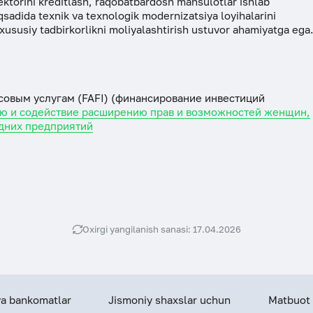
sektorini kreditlash, raqobatbardosh mahsulotlar ishlab
maqsadida texnik va texnologik modernizatsiya loyihalarini
 xususiy tadbirkorlikni moliyalashtirish ustuvor ahamiyatga ega
овым услугам (FAFI) (финансирование инвестиций
ю и содействие расширению прав и возможностей женщин,
едних предприятий
Oxirgi yangilanish sanasi: 17.04.2026
 va bankomatlar
Jismoniy shaxslar uchun
Matbuot 