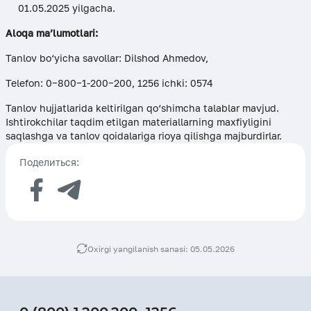
01.05.2025 yilgacha.
Aloqa ma’lumotlari:
Tanlov bo‘yicha savollar: Dilshod Ahmedov,
Telefon: 0−800−1-200−200, 1256 ichki: 0574
Tanlov hujjatlarida keltirilgan qo‘shimcha talablar mavjud.
Ishtirokchilar taqdim etilgan materiallarning maxfiyligini
saqlashga va tanlov qoidalariga rioya qilishga majburdirlar.
Поделиться:
Oxirgi yangilanish sanasi: 05.05.2026