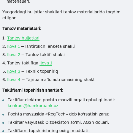
materiallari.
Yuoqoridagi hujjatlar shakllari tanlov materiallarida taqdim
etilgan.
Tanlov materiallari:
Tanlov hujjatlari
Ilova 1
— Ishtirokchi anketa shakli
Ilova 2
— Tanlov taklifi shakli
Tanlov taklifiga
ilova 1
Ilova 3
— Texnik topshiriq
Ilova 4
— Tajriba ma’lumotnomasining shakli
Takliflarni topshirish shartlari:
Takliflar elektron pochta manzili orqali qabul qilinadi:
konkurs@hamkorbank.uz
Pochta mavzusida «RegTech» deb ko‘rsatish zarur.
Takliflar valyutasi: O‘zbekiston so‘mi, AQSh dollari.
Takliflarni topshirishning oxirgi muddati: