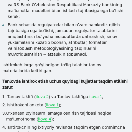
va RS-Bank O’zbekiston Respublikasi Markaziy bankining
ma’lumotlar modellari bilan ishlash tajribasiga ega bo’lishi
kerak;
Bank sohasida regulyatorlar bilan o’zaro hamkorlik qilish
tajribasiga ega bo’lishi, jumladan regulyator talablarini
aniqlashtirish bo’yicha muloqotlarda qatnashish, sinov
yuklamalarini kuzatib boorish, atributlar, formatlar
va hisoblash metodologiyasining talqinlarini
muvofiqlashtirish — afzallik hisoblanadi.
Ishtirokchilarga qo‘yiladigan to‘liq talablar tanlov
materiallarida keltirilgan.
Tanlovda ishtirok etish uchun quyidagi hujjatlar taqdim etilishi
zarur:
Tanlov taklifi (
ilova 2
) va Tanlov taklifiga
ilova 1
;
Ishtirokchi anketa (
ilova 1
);
O‘xshash loyihalarni amalga oshirish tajribasi haqida
ma’lumotnoma (
ilova 4
);
Ishtirokchining ixtiyoriy ravishda taqdim etgan qo‘shimcha