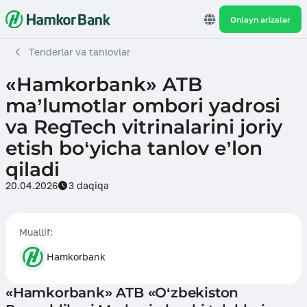
Onlayn arizalar
Tenderlar va tanlovlar
«Hamkorbank» ATB
ma’lumotlar ombori yadrosi
va RegTech vitrinalarini joriy
etish bo‘yicha tanlov e’lon
qiladi
20.04.2026
3 daqiqa
Muallif:
Hamkorbank
«Hamkorbank» ATB «O‘zbekiston