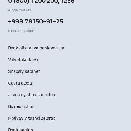
0 (800) 1 200 200
,
1256
Aloqa markazi
+998 78 150−91−25
Ishonch telefoni
Bank ofislari va bankomatlar
Valyutalar kursi
Shaxsiy kabinet
Qayta aloqa
Jismoniy shaxslar uchun
Biznes uchun
Moliyaviy tashkilotlarga
Bank haqida