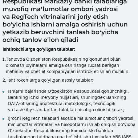
Respublikasi Markaziy banki talablariga
muvofiq ma’lumotlar ombori yadrosi
va RegTech vitrinalarini joriy etish
bo‘yicha ishlarni amalga oshirish uchun
yetkazib beruvchini tanlash bo‘yicha
ochiq tanlov e’lon qiladi
Ishtirokchilarga qo‘yilgan talablar:
Tanlovda O‘zbekiston Respublikasining qonunlari bilan
o‘xshash loyihalarni amalga oshirishga ruxsat berilgan
mahalliy va chet el kompaniyalari ishtirok etishlari mumkin.
Ishtirokchilarga qo‘yilgan asosiy talablar:
Ishlarni bajarishda O’zbekiston Respublikasi qonunchiligi,
Bankning ichki me’yoriy hujjatlari, shuningdek Bankning
DATA-ofisining arxitektura, metodologik, texnologik
va tashkiliy standartlari talablari hisobga olinishi kerak;
Ijrochi RegTech talablari asosida ma’lumotlar ombori yadrosi,
ma’lumotlar vitrinalari va hisobotlarni ishlab chiqish bo’yicha
O’zbekiston Respublikasining kamida ikki bankida
tasdiqlangan tajribaga ega bo’lishi, shu jumladan ABS iABS