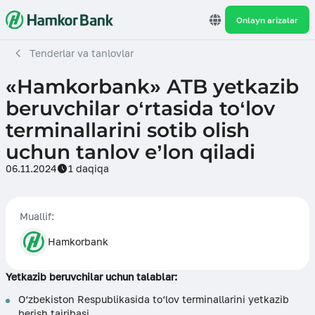
Onlayn arizalar
Tenderlar va tanlovlar
«Hamkorbank» ATB yetkazib
beruvchilar o‘rtasida to‘lov
terminallarini sotib olish
uchun tanlov e’lon qiladi
06.11.2024
1 daqiqa
Muallif:
Hamkorbank
Yetkazib beruvchilar uchun talablar:
O‘zbekiston Respublikasida to‘lov terminallarini yetkazib
berish tajribasi.