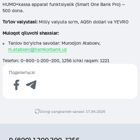
HUMO+kassa apparat funktsiyalik (Smart One Bank Pro) —
500 dona.
To‘lov valyutasi:
Milliy valyuta so‘m, AQSh dollari va YEVRO
Muloqot qiluvchi shaxslar:
Tanlov bo‘yicha savollar: Murodjon Ataboev,
m.ataboev@hamkorbank.uz
Telefon: 0−800−1-200−200, 1256 ichki raqam: 1221
Поделиться:
Oxirgi yangilanish sanasi: 17.04.2026