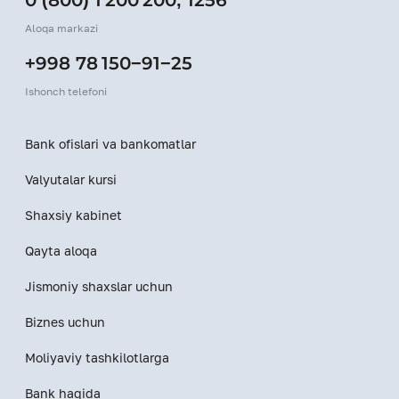
0 (800) 1 200 200
,
1256
Aloqa markazi
+998 78 150−91−25
Ishonch telefoni
Bank ofislari va bankomatlar
Valyutalar kursi
Shaxsiy kabinet
Qayta aloqa
Jismoniy shaxslar uchun
Biznes uchun
Moliyaviy tashkilotlarga
Bank haqida