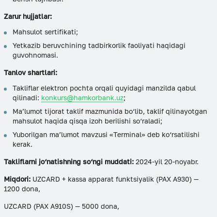
Zarur hujjatlar:
Mahsulot sertifikati;
Yetkazib beruvchining tadbirkorlik faoliyati haqidagi
guvohnomasi.
Tanlov shartlari:
Takliflar elektron pochta orqali quyidagi manzilda qabul
qilinadi:
konkurs@hamkorbank.uz
;
Ma’lumot tijorat taklif mazmunida bo‘lib, taklif qilinayotgan
mahsulot haqida qisqa izoh berilishi so‘raladi;
Yuborilgan ma’lumot mavzusi «Terminal» deb ko‘rsatilishi
kerak.
Takliflarni jo‘natishning so‘ngi muddati:
2024-yil 20-noyabr.
Miqdori:
UZCARD + kassa apparat funktsiyalik (PAX A930) —
1200 dona,
UZCARD (PAX A910S) — 5000 dona,