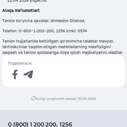
22.04.2026 yilgacha.
Aloqa ma’lumotlari:
Tanlov bo‘yicha savollar: Ahmedov Dilshod,
Telefon: 0−800−1-200−200, 1256 ichki: 0574
Tanlov hujjatlarida keltirilgan qo‘shimcha talablar mavjud.
Ishtirokchilar taqdim etilgan materiallarning maxfiyligini
saqlash va tanlov qoidalariga rioya qilish majburiyatini oladilar.
Поделиться:
Oxirgi yangilanish sanasi: 05.05.2026
0 (800) 1 200 200
,
1256