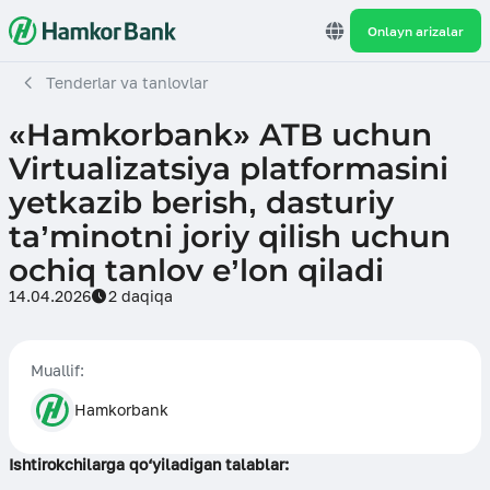
Onlayn arizalar
Tenderlar va tanlovlar
«Hamkorbank» ATB uchun
Virtualizatsiya platformasini
yetkazib berish, dasturiy
ta’minotni joriy qilish uchun
ochiq tanlov e’lon qiladi
14.04.2026
2 daqiqa
Muallif:
Hamkorbank
Ishtirokchilarga qo‘yiladigan talablar: