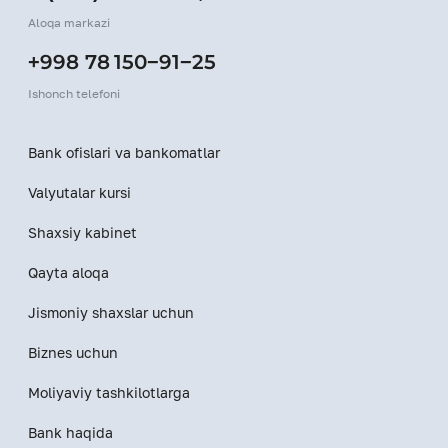
Aloqa markazi
+998 78 150−91−25
Ishonch telefoni
Bank ofislari va bankomatlar
Valyutalar kursi
Shaxsiy kabinet
Qayta aloqa
Jismoniy shaxslar uchun
Biznes uchun
Moliyaviy tashkilotlarga
Bank haqida