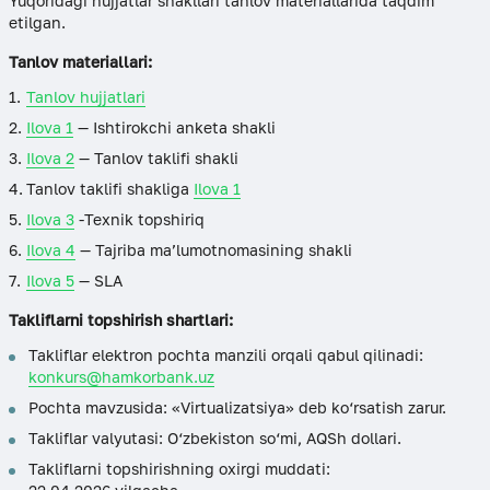
Yuqoridagi hujjatlar shakllari tanlov materiallarida taqdim
etilgan.
Tanlov materiallari:
Tanlov hujjatlari
Ilova 1
— Ishtirokchi anketa shakli
Ilova 2
— Tanlov taklifi shakli
Tanlov taklifi shakliga
Ilova 1
Ilova 3
-Texnik topshiriq
Ilova 4
— Tajriba ma’lumotnomasining shakli
Ilova 5
— SLA
Takliflarni topshirish shartlari:
Takliflar elektron pochta manzili orqali qabul qilinadi:
konkurs@hamkorbank.uz
Pochta mavzusida: «Virtualizatsiya» deb ko‘rsatish zarur.
Takliflar valyutasi: O‘zbekiston so‘mi, AQSh dollari.
Takliflarni topshirishning oxirgi muddati: