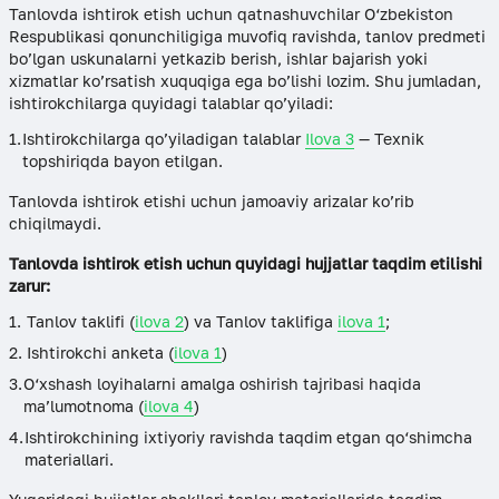
Tanlovda ishtirok etish uchun qatnashuvchilar O‘zbekiston
Respublikasi qonunchiligiga muvofiq ravishda, tanlov predmeti
bo’lgan uskunalarni yetkazib berish, ishlar bajarish yoki
xizmatlar ko’rsatish xuquqiga ega bo’lishi lozim. Shu jumladan,
ishtirokchilarga quyidagi talablar qo’yiladi:
Ishtirokchilarga qo’yiladigan talablar
Ilova 3
— Texnik
topshiriqda bayon etilgan.
Tanlovda ishtirok etishi uchun jamoaviy arizalar ko’rib
chiqilmaydi.
Tanlovda ishtirok etish uchun quyidagi hujjatlar taqdim etilishi
zarur:
Tanlov taklifi (
ilova 2
) va Tanlov taklifiga
ilova 1
;
Ishtirokchi anketa (
ilova 1
)
O‘xshash loyihalarni amalga oshirish tajribasi haqida
ma’lumotnoma (
ilova 4
)
Ishtirokchining ixtiyoriy ravishda taqdim etgan qo‘shimcha
materiallari.