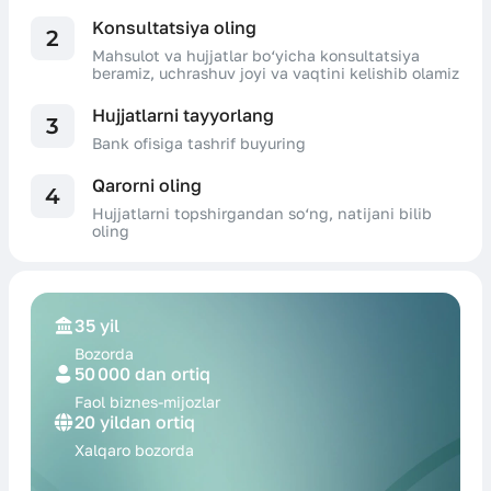
Konsultatsiya oling
2
Mahsulot va hujjatlar bo‘yicha konsultatsiya
beramiz, uchrashuv joyi va vaqtini kelishib olamiz
Hujjatlarni tayyorlang
3
Bank ofisiga tashrif buyuring
Qarorni oling
4
Hujjatlarni topshirgandan so‘ng, natijani bilib
oling
35 yil
Bozorda
50 000 dan ortiq
Faol biznes-
mijozlar
20 yildan ortiq
Xalqaro
bozorda