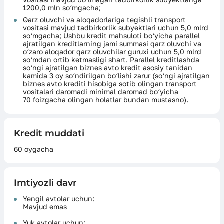
1200,0 mln so‘mgacha;
Qarz oluvchi va aloqadorlariga tegishli transport
vositasi mavjud tadbirkorlik subyektlari uchun 5,0 mlrd
so‘mgacha; Ushbu kredit mahsuloti bo‘yicha parallel
ajratilgan kreditlarning jami summasi qarz oluvchi va
o‘zaro aloqador qarz oluvchilar guruxi uchun 5,0 mlrd
so‘mdan ortib ketmasligi shart. Parallel kreditlashda
so‘ngi ajratilgan biznes avto kredit asosiy tanidan
kamida 3 oy so‘ndirilgan bo‘lishi zarur (so‘ngi ajratilgan
biznes avto krediti hisobiga sotib olingan transport
vositalari daromadi minimal daromad bo‘yicha
70 foizgacha olingan holatlar bundan mustasno).
Kredit muddati
60 oygacha
Imtiyozli davr
Yengil avtolar uchun:
Mavjud emas
Yuk avtolar uchun: