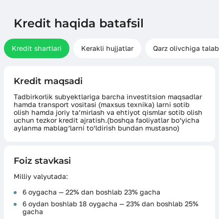
Kredit haqida batafsil
Kredit shartlari
Kerakli hujjatlar
Qarz olivchiga talab
Kredit maqsadi
Tadbirkorlik subyektlariga barcha investitsion maqsadlar
hamda transport vositasi (maxsus texnika) larni sotib
olish hamda joriy ta’mirlash va ehtiyot qismlar sotib olish
uchun tezkor kredit ajratish.(boshqa faoliyatlar bo‘yicha
aylanma mablag‘larni to‘ldirish bundan mustasno)
Foiz stavkasi
Milliy valyutada:
6 oygacha — 22% dan boshlab 23% gacha
6 oydan boshlab 18 oygacha — 23% dan boshlab 25%
gacha