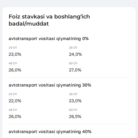
Foiz stavkasi va boshlang‘ich
badal/muddat
avtotransport vositasi qiymatining 0%
24 OY
36 OY
23,0%
24,0%
48 OY
60 OY
26,0%
27,0%
avtotransport vositasi qiymatining 30%
24 OY
36 OY
22,0%
23,0%
48 OY
60 OY
26,0%
26,5%
avtotransport vositasi qiymatining 40%