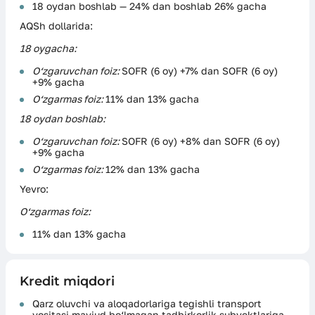
18 oydan boshlab — 24% dan boshlab 26% gacha
AQSh dollarida:
18 oygacha:
O‘zgaruvchan foiz:
SOFR (6 oy) +7% dan SOFR (6 oy)
+9% gacha
O‘zgarmas foiz:
11% dan 13% gacha
18 oydan boshlab:
O‘zgaruvchan foiz:
SOFR (6 oy) +8% dan SOFR (6 oy)
+9% gacha
O‘zgarmas foiz:
12% dan 13% gacha
Yevro:
O‘zgarmas foiz:
11% dan 13% gacha
Kredit miqdori
Qarz oluvchi va aloqadorlariga tegishli transport
vositasi mavjud bo‘lmagan tadbirkorlik subyektlariga