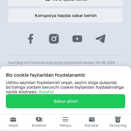
Korrupsiya haqida xabar berish
Saytdagi ma’lumotlarning oxirgi yangilanish sanasi: 06-08-2026
12:53
Biz cookie fayllaridan foydalanamiz
© 2026 «Hamkorbank» ATB
Ushbu saytdan foydalanish orqali, saytni sizga qulayroq
O‘zR MBning 31-avgust 1991-yildagi 64-sonli litsenziyasi
bo‘lishiga yordam beruvchi cookie fayllardan foydalanishga
Saytdagi ma’lumotlardan foydalanilganda hamkorbank.uz veb-
rozilik bildirasiz.
Batafsil
saytiga havolani biriktirish majburiy
Qabul qilish
Saytdan foydalanishda davom etish orqali, shaxsiy ma’lumotlarimni
qayta ishlashlariga rozilik bildiraman
Hisob
Kreditlar
Menyu
Kartalar
Ekvayring