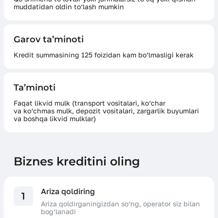
muddatidan oldin to‘lash mumkin
Garov ta’minoti
Kredit summasining 125 foizidan kam bo‘lmasligi kerak
Ta’minoti
Faqat likvid mulk (transport vositalari, ko‘char
va ko‘chmas mulk, depozit vositalari, zargarlik buyumlari
va boshqa likvid mulklar)
Biznes kreditini oling
Ariza qoldiring
1
Ariza qoldirganingizdan so‘ng, operator siz bilan
bog‘lanadi