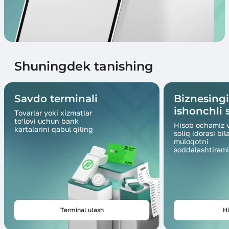
Shuningdek tanishing
Savdo terminali
Biznesing
ishonchli s
Tovarlar yoki xizmatlar
to‘lovi uchun bank
Hisob ochamiz 
kartalarini qabul qiling
soliq idorasi bil
muloqotni
soddalashtirami
Terminal ulash
Hi