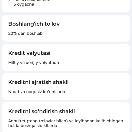
6 oygacha
Boshlang‘ich to‘lov
20% dan boshlab
Kredit valyutasi
Milliy va xorijiy valyutada
Kreditni ajratish shakli
Naqd va naqdsiz ko‘rinishda
Kreditni so‘ndirish shakli
Annuitet (teng to‘lovlar bilan) va loyihadan kelib chiqqan
holda boshqa shakllarda