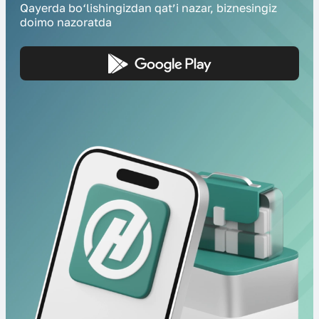
Qayerda bo‘lishingizdan qat’i nazar, biznesingiz
doimo nazoratda