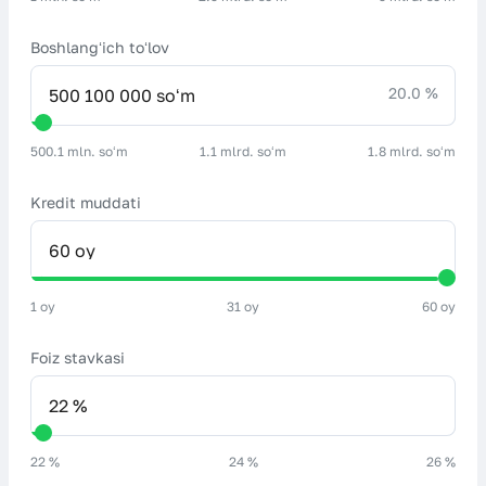
Boshlangʻich toʻlov
20.0 %
500.1 mln. soʻm
1.1 mlrd. soʻm
1.8 mlrd. soʻm
Kredit muddati
1 oy
31 oy
60 oy
Foiz stavkasi
22 %
24 %
26 %