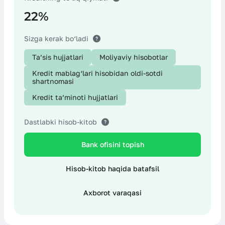
22%
Boshqa хarajatlar
Sizga kerak bo‘ladi
Ta’sis hujjatlari
Moliyaviy hisobotlar
Kredit mablag‘lari hisobidan oldi-sotdi
shartnomasi
Kredit ta’minoti hujjatlari
Dastlabki hisob-kitob
Bank ofisini topish
Hisob-kitob haqida batafsil
Axborot varaqasi