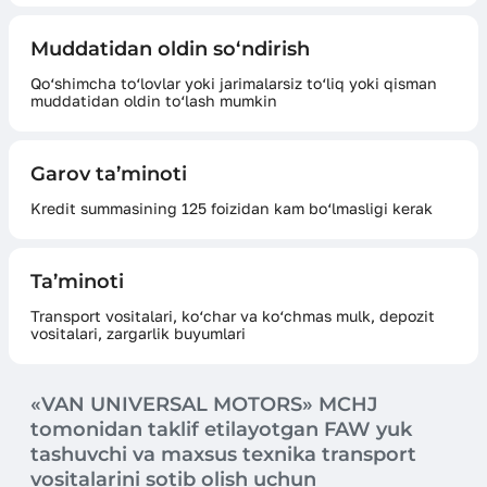
Muddatidan oldin so‘ndirish
Qo‘shimcha to‘lovlar yoki jarimalarsiz to‘liq yoki qisman
muddatidan oldin to‘lash mumkin
Garov ta’minoti
Kredit summasining 125 foizidan kam bo‘lmasligi kerak
Ta’minoti
Transport vositalari, ko‘char va ko‘chmas mulk, depozit
vositalari, zargarlik buyumlari
«VAN UNIVERSAL MOTORS» MCHJ
tomonidan taklif etilayotgan FAW yuk
tashuvchi va maxsus texnika transport
vositalarini sotib olish uchun