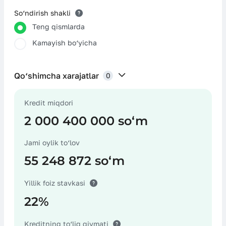
So‘ndirish shakli
Teng qismlarda
Kamayish bo‘yicha
Qo‘shimcha xarajatlar
0
Kredit miqdori
Sug‘urta xarajatlari
2 000 400 000 soʻm
Jami oylik to‘lov
55 248 872 soʻm
Notarius хarajatlari
Yillik foiz stavkasi
22%
Garovni baholash bo‘yicha хarajatlar
Kreditning to‘liq qiymati