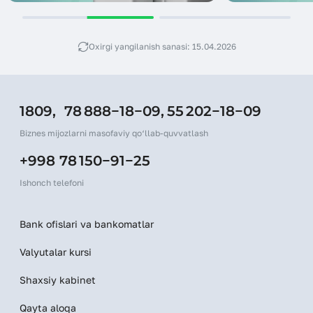
Oxirgi yangilanish sanasi: 15.04.2026
1809,
78 888−18−09,
55 202−18−09
Biznes mijozlarni masofaviy qo‘llab-quvvatlash
+998 78 150−91−25
Ishonch telefoni
Bank ofislari va bankomatlar
Valyutalar kursi
Shaxsiy kabinet
Qayta aloqa