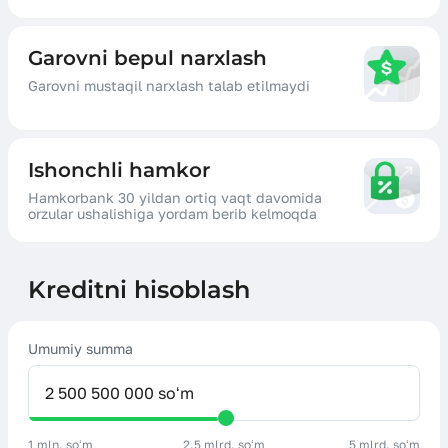
Garovni bepul narxlash
Garovni mustaqil narxlash talab etilmaydi
Ishonchli hamkor
Hamkorbank 30 yildan ortiq vaqt davomida
orzular ushalishiga yordam berib kelmoqda
Kreditni hisoblash
Umumiy summa
1 mln. soʻm
2.5 mlrd. soʻm
5 mlrd. soʻm