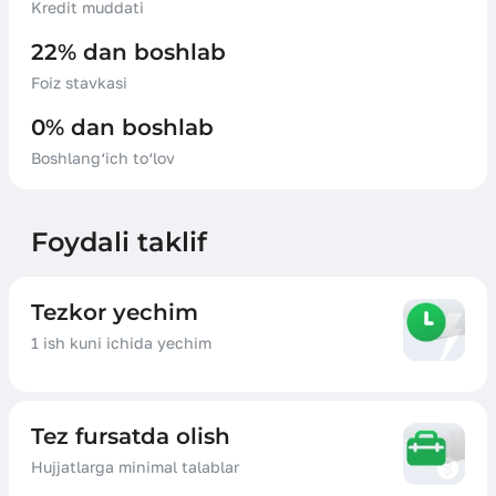
Kredit muddati
22% dan boshlab
Foiz stavkasi
0% dan boshlab
Boshlang‘ich to‘lov
Foydali taklif
Tezkor yechim
1 ish kuni ichida yechim
Tez fursatda olish
Hujjatlarga minimal talablar