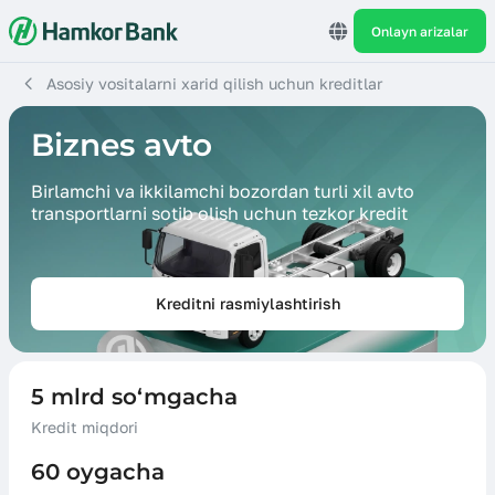
Onlayn arizalar
Asosiy vositalarni xarid qilish uchun kreditlar
Biznes avto
Birlamchi va ikkilamchi bozordan turli xil avto
transportlarni sotib olish uchun tezkor kredit
Kreditni rasmiylashtirish
5 mlrd so‘mgacha
Kredit miqdori
60 oygacha