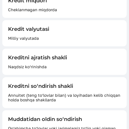
Kredit miqdori
Cheklanmagan miqdorda
Kredit valyutasi
Milliy valyutada
Kreditni ajratish shakli
Naqdsiz ko‘rinishda
Kreditni so‘ndirish shakli
Annuitet (teng to‘lovlar bilan) va loyihadan kelib chiqqan
holda boshqa shakllarda
Muddatidan oldin so‘ndirish
Qo‘shimcha to‘lovlar yoki jarimalarsiz to‘liq yoki qisman