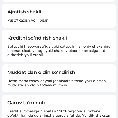
Ajratish shakli
Pul o‘tkazish yo‘li bilan
Kreditni so‘ndirish shakli
Sotuvchi hisobvarag’iga yoki sotuvchi jismoniy shaxsning
omonat xisob varag’i yoki shaxsiy plastik kartasiga pul
o’tkazish yo’li orqali
Muddatidan oldin so‘ndirish
Qo‘shimcha to‘lovlar yoki jarimalarsiz to‘liq yoki qisman
muddatidan oldin to‘lash mumkin
Garov ta’minoti
Kredit summasiga nisbatan 130% miqdorida ipoteka
ob’ekti hamda qo’shimcha garov sifatida. Yuridik shaxslar