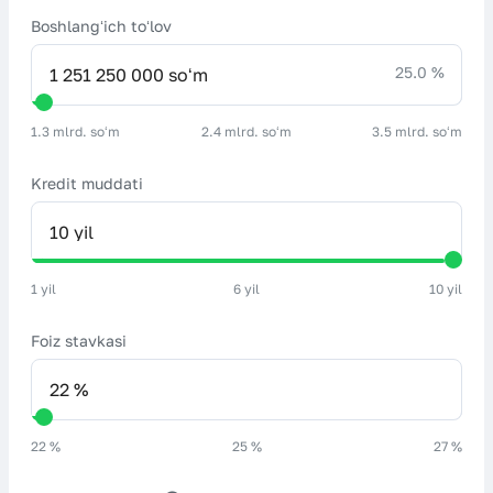
Boshlangʻich toʻlov
25.0 %
1.3 mlrd. soʻm
2.4 mlrd. soʻm
3.5 mlrd. soʻm
Kredit muddati
1 yil
6 yil
10 yil
Foiz stavkasi
22 %
25 %
27 %