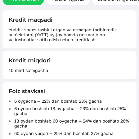
Kredit maqsadi
Yuridik shaxs tashkil etgan va etmagan tadbirkorlik
sub’ektlarni (YaTT) uy-joy hamda noturar bino
va inshootlar sotib olish uchun kreditlash
Kredit miqdori
10 mlrd so‘mgacha
Foiz stavkasi
6 oygacha — 22% dan boshlab 23% gacha
6 oydan boshlab 18 oygacha — 23% dan boshlab 25%
gacha
18 oydan boshlab 60 oygacha — 24% dan boshlab 26%
gacha
60 oydan yuqori — 25% dan boshlab 27% gacha