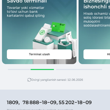
Savdo terminali
Biznesing
ishonchli s
Tovarlar yoki xizmatlar
to‘lovi uchun bank
Hisob ochamiz 
kartalarini qabul qiling
soliq idorasi bil
muloqotni
soddalashtirami
Terminal ulash
Hi
Oxirgi yangilanish sanasi: 12.06.2026
1809,
78 888−18−09,
55 202−18−09