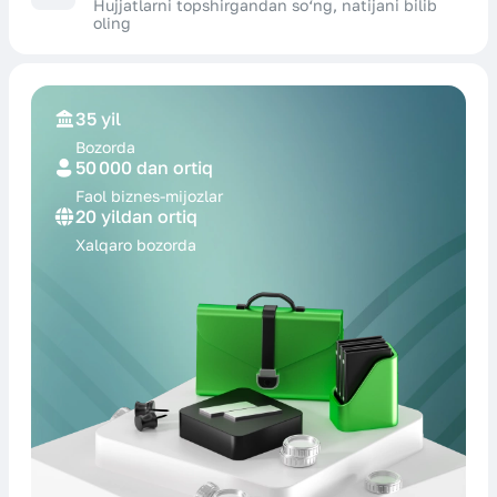
Hujjatlarni topshirgandan so‘ng, natijani bilib
oling
35 yil
Bozorda
50 000 dan ortiq
Faol biznes-
mijozlar
20 yildan ortiq
Xalqaro
bozorda