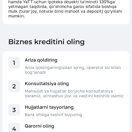
hamda YaTT uchun ipoteka obyekti ta’minoti 130%ga
yetmagan taqdirda, qo‘shimcha garov sifatida boshqa
mulk (turar joy, noturar bino inshoot va depozit) qo‘yilishi
mumkin.
Biznes kreditini oling
Ariza qoldiring
1
Ariza qoldirganingizdan so‘ng, operator siz bilan
bog‘lanadi
Konsultatsiya oling
2
Mahsulot va hujjatlar bo‘yicha konsultatsiya
beramiz, uchrashuv joyi va vaqtini kelishib olamiz
Hujjatlarni tayyorlang
3
Bank ofisiga tashrif buyuring
Qarorni oling
4