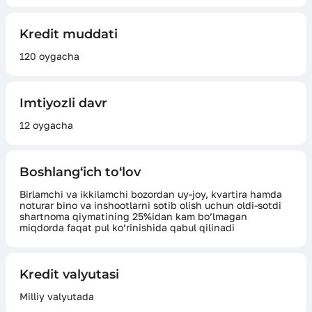
Kredit muddati
120 oygacha
Imtiyozli davr
12 oygacha
Boshlang‘ich to‘lov
Birlamchi va ikkilamchi bozordan uy-joy, kvartira hamda
noturar bino va inshootlarni sotib olish uchun oldi-sotdi
shartnoma qiymatining 25%idan kam bo’lmagan
miqdorda faqat pul ko’rinishida qabul qilinadi
Kredit valyutasi
Milliy valyutada