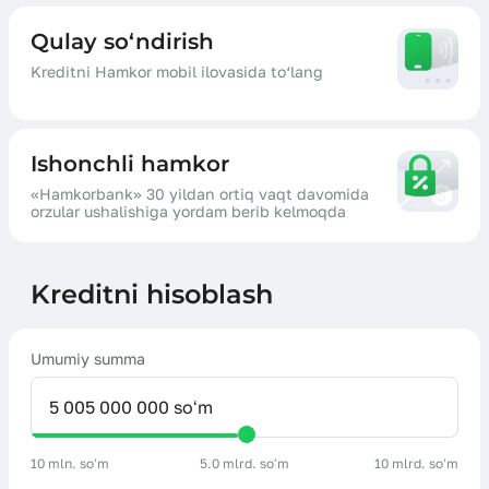
Qulay so‘ndirish
Kreditni Hamkor mobil ilovasida to‘lang
Ishonchli hamkor
«Hamkorbank» 30 yildan ortiq vaqt davomida
orzular ushalishiga yordam berib kelmoqda
Kreditni hisoblash
Umumiy summa
10 mln. soʻm
5.0 mlrd. soʻm
10 mlrd. soʻm