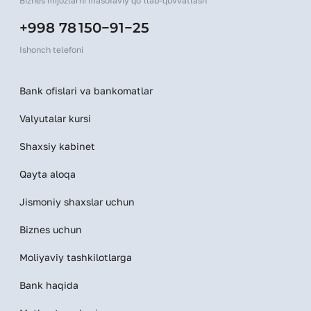
Biznes mijozlarni masofaviy qo‘llab-quvvatlash
+998 78 150−91−25
Ishonch telefoni
Bank ofislari va bankomatlar
Valyutalar kursi
Shaxsiy kabinet
Qayta aloqa
Jismoniy shaxslar uchun
Biznes uchun
Moliyaviy tashkilotlarga
Bank haqida