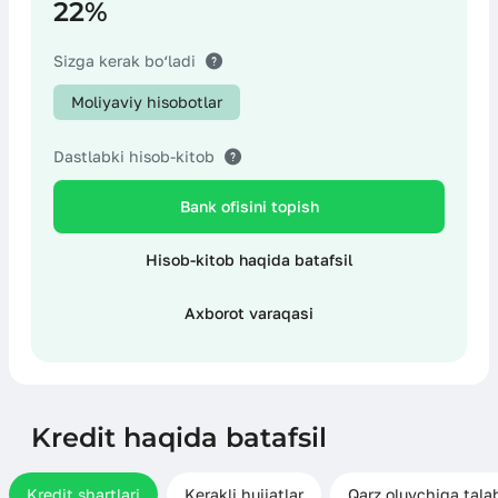
22%
Boshqa хarajatlar
Sizga kerak bo‘ladi
Moliyaviy hisobotlar
Dastlabki hisob-kitob
Bank ofisini topish
Hisob-kitob haqida batafsil
Axborot varaqasi
Kredit haqida batafsil
Kredit shartlari
Kerakli hujjatlar
Qarz oluvchiga tala