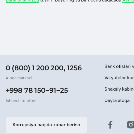
ESG
Bank ofislari
0 (800) 1 200 200
,
1256
Valyutalar kur
Aloqa markazi
Shaxsiy kabin
+998 78 150−91−25
Qayta aloqa
Ishonch telefoni
Korrupsiya haqida xabar berish