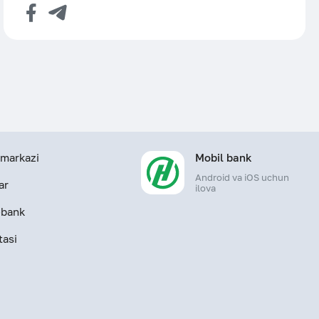
markazi
Mobil bank
Android va iOS uchun
ar
ilova
-bank
tasi