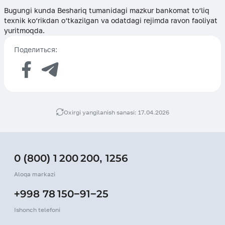
Bugungi kunda Beshariq tumanidagi mazkur bankomat to‘liq
texnik ko‘rikdan o‘tkazilgan va odatdagi rejimda ravon faoliyat
yuritmoqda.
Поделиться:
Oxirgi yangilanish sanasi: 17.04.2026
0 (800) 1 200 200
,
1256
Aloqa markazi
+998 78 150−91−25
Ishonch telefoni