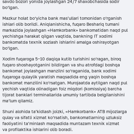
savdo bozori yonida joylashgan 24/7 shaxobchasida sodir
bo‘lgan.
Mazkur holat bo‘yicha bank mas’ullari tomonidan o‘rganish
ishlari olib borildi. Aniqlanishicha, fuqaro Beshariq tumani
markazida joylashgan «Hamkorbank» bankomatidan naqd pul
yechishga harakat qilgan vaqtida, bankning IT xodimi
bankomatda texnik sozlash ishlarini amalga oshirayotgan
bo‘lgan.
Xodim fuqaroga 5−10 daqiqa kutib turishini so‘ragan, biroq
fuqaro shoshayotganini bildirgan va shu atrofdagi boshqa
bankomat joylashgan manzilni so‘raganida, bank xodimi
fuqaroga qulaylik yaratish maqsadida eng yaqin boshqa
bankomat manzilini ko‘rsatgan. Murojaatda aytilgan naqd pul
yechish vaqtida olinadigan foiz miqdori (komissiya) barcha
tijorat banklari terminallarida umumiy tartibda belgilanishini
ma‘lum qilamiz.
Shuni alohida ta’kidlash joizki, «Hamkorbank» ATB mijozlarga
qulay va sifatli xizmat ko‘rsatish, bankomatlarning uzluksiz
faoliyatini ta’minlash maqsadida muntazam texnik xizmat
va profilaktika ishlarini olib boradi.