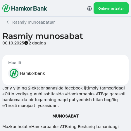
Onlayn arizalar
Rasmiy munosabatlar
Rasmiy munosabat
06.10.2025
2 daqiqa
Muallif:
Hamkorbank
Joriy yilning 2-oktabr sanasida facebook ijtimoiy tarmog‘idagi
«Oltin vodiy» guruhi sahifasida «Hamkorbank» ATBga qarashli
bankomatda bir fuqaroning naqd pul yechish bilan bog‘liq
e’tirozli murojaati yuzasidan.
MUNOSABAT
Mazkur holat «Hamkorbank» ATBning Beshariq tumanidagi