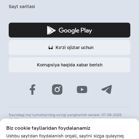
Sayt xaritasi
Ko‘zi ojizlar uchun
Korrupsiya haqida xabar berish
Saytdagi ma’lumotlarning oxirgi yangilanish sanasi: 07-08-2026
18:05
Biz cookie fayllaridan foydalanamiz
© 2026 «Hamkorbank» ATB
Ushbu saytdan foydalanish orqali, saytni sizga qulayroq
O‘zR MBning 31-avgust 1991-yildagi 64-sonli litsenziyasi