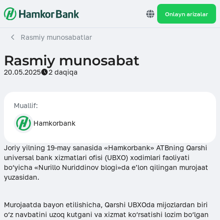
Onlayn arizalar
Rasmiy munosabatlar
Rasmiy munosabat
20.05.2025
2 daqiqa
Muallif:
Hamkorbank
Joriy yilning 19-may sanasida «Hamkorbank» ATBning Qarshi
universal bank xizmatlari ofisi (UBXO) xodimlari faoliyati
bo‘yicha «Nurillo Nuriddinov blogi»da e’lon qilingan murojaat
yuzasidan.
Murojaatda bayon etilishicha, Qarshi UBXOda mijozlardan biri
o‘z navbatini uzoq kutgani va xizmat ko‘rsatishi lozim bo‘lgan