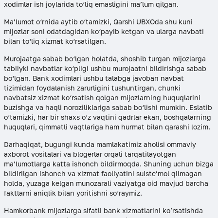
xodimlar ish joylarida to‘liq emasligini ma’lum qilgan.
Ma’lumot o‘rnida aytib o‘tamizki, Qarshi UBXOda shu kuni
mijozlar soni odatdagidan ko‘payib ketgan va ularga navbati
bilan to‘liq xizmat ko‘rsatilgan.
Murojaatga sabab bo‘lgan holatda, shoshib turgan mijozlarga
tabiiyki navbatlar ko‘pligi ushbu murojaatni bildirishga sabab
bo‘lgan. Bank xodimlari ushbu talabga javoban navbat
tizimidan foydalanish zarurligini tushuntirgan, chunki
navbatsiz xizmat ko‘rsatish qolgan mijozlarning huquqlarini
buzishga va haqli noroziliklariga sabab bo‘lishi mumkin. Eslatib
o‘tamizki, har bir shaxs o‘z vaqtini qadrlar ekan, boshqalarning
huquqlari, qimmatli vaqtlariga ham hurmat bilan qarashi lozim.
Darhaqiqat, bugungi kunda mamlakatimiz aholisi ommaviy
axborot vositalari va blogerlar orqali tarqatilayotgan
ma’lumotlarga katta ishonch bildirmoqda. Shuning uchun bizga
bildirilgan ishonch va xizmat faoliyatini suiste’mol qilmagan
holda, yuzaga kelgan munozarali vaziyatga oid mavjud barcha
faktlarni aniqlik bilan yoritishni so‘raymiz.
Hamkorbank mijozlarga sifatli bank xizmatlarini ko’rsatishda