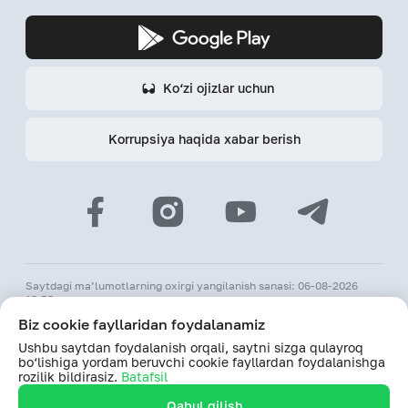
Ko‘zi ojizlar uchun
Korrupsiya haqida xabar berish
Saytdagi ma’lumotlarning oxirgi yangilanish sanasi: 06-08-2026
12:53
Biz cookie fayllaridan foydalanamiz
© 2026 «Hamkorbank» ATB
Ushbu saytdan foydalanish orqali, saytni sizga qulayroq
O‘zR MBning 31-avgust 1991-yildagi 64-sonli litsenziyasi
bo‘lishiga yordam beruvchi cookie fayllardan foydalanishga
Saytdagi ma’lumotlardan foydalanilganda hamkorbank.uz veb-
rozilik bildirasiz.
Batafsil
saytiga havolani biriktirish majburiy
Qabul qilish