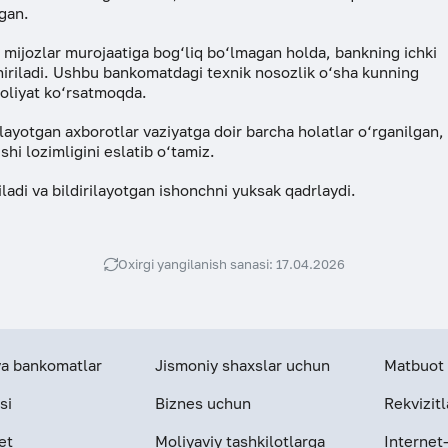
lgan.
i mijozlar murojaatiga bog‘liq bo‘lmagan holda, bankning ichki
shiriladi. Ushbu bankomatdagi texnik nosozlik o‘sha kunning
aoliyat ko‘rsatmoqda.
ilayotgan axborotlar vaziyatga doir barcha holatlar o‘rganilgan,
hi lozimligini eslatib o‘tamiz.
di va bildirilayotgan ishonchni yuksak qadrlaydi.
Oxirgi yangilanish sanasi: 17.04.2026
 va bankomatlar
Jismoniy shaxslar uchun
Matbuot 
si
Biznes uchun
Rekvizitl
et
Moliyaviy tashkilotlarga
Internet