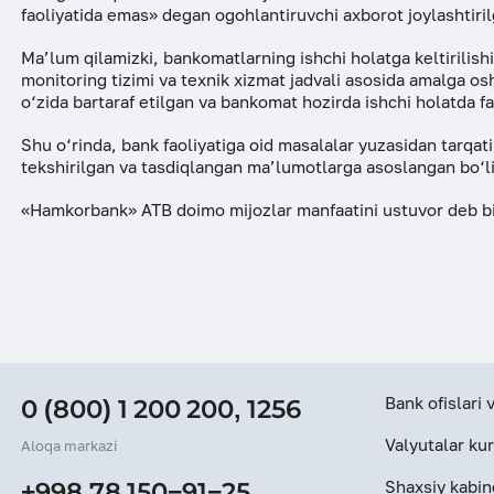
faoliyatida emas» degan ogohlantiruvchi axborot joylashtiri
ESG
Ma’lum qilamizki, bankomatlarning ishchi holatga keltirilish
monitoring tizimi va texnik xizmat jadvali asosida amalga o
o‘zida bartaraf etilgan va bankomat hozirda ishchi holatda f
Shu o‘rinda, bank faoliyatiga oid masalalar yuzasidan tarqat
tekshirilgan va tasdiqlangan ma’lumotlarga asoslangan bo‘lis
«Hamkorbank» ATB doimo mijozlar manfaatini ustuvor deb bila
Bank ofislari
0 (800) 1 200 200
,
1256
Valyutalar kur
Aloqa markazi
Shaxsiy kabin
+998 78 150−91−25