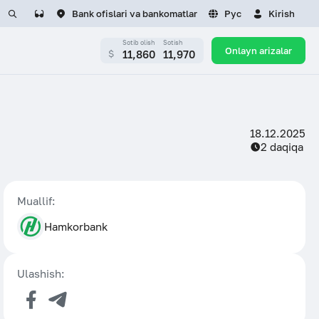
Bank ofislari va bankomatlar
Рус
Kirish
Sotib olish
Sotish
Onlayn arizalar
11,860
11,970
$
LAR UCHUN
KARYERA
i
Bo‘sh ish o‘rinlari
LUMOT
rtual qabulxonasi
Rezyumeni yuborish
18.12.2025
Media
2 daqiqa
 burchagi
Tayinlash
etika kodeksi
Sayt xaritasi
vga olingan mulklar
 tartibi
yosat
Iste’molchi burchagi
Muallif:
 shartlarini qayta
Savol-javob
Hamkorbank
sh
zatsiya) Tartibi
Hamkorbank brendbuki
Ulashish:
sati
dagi siyosat