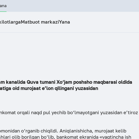
ana
kilotlarga
Matbuot markazi
Yana
MATBUOT MARKAZI
ISTE’MOLCHI
Rasmiy munosabatlar
Sayt xaritas
MOLIYAVIY SAVODXONLIK
UMUMIY MA’
aksiyalar
Yangiliklar
Raisning vi
rategiyasi
Umumiy ma’lumot
Bank tarixi
Mijozlar xavfsizligi
Iste’molchi
Biznesni ochish
Korporativ 
ik
Tenderlar va tanlovlar
Bankda garo
ram kanalida Quva tumani Xo‘jam poshsho maqbarasi oldida
bilan ishlash
Soliq solish
Ekologik si
iga oid murojaat e’lon qilingani yuzasidan
Press-Relizlar
Aktivlarning
Biznes-rejani tuzish
Hamkorlar
Moliyaviy savodxonlik
ko‘rib chiqi
(Restrukturi
Rekvizitlar
nkomat orqali naqd pul yechib bo‘lmayotgani yuzasidan e’tiroz
uki
Blog
imi
Gender siyo
onidan o‘rganib chiqildi. Aniqlanishicha, murojaat kelib
Sifat sohasi
hlari olib borilgan bo‘lib, bankomat ekranida «vaqtincha ish