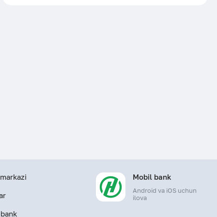
markazi
Mobil bank
Android va iOS uchun
ar
ilova
-bank