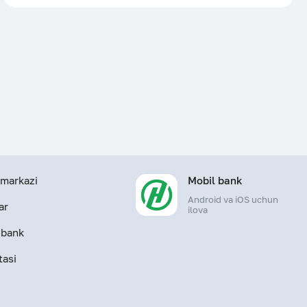
markazi
Mobil bank
Android va iOS uchun
ar
ilova
-bank
tasi