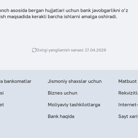
onch asosida bergan hujjatlari uchun bank javobgarlikni o’z
ish maqsadida kerakli barcha ishlarni amalga oshiradi.
Oxirgi yangilanish sanasi: 17.04.2026
 va bankomatlar
Jismoniy shaxslar uchun
Matbuot 
si
Biznes uchun
Rekvizitl
et
Moliyaviy tashkilotlarga
Internet
Bank haqida
Sayt xari