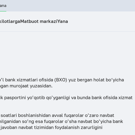
ana
kilotlarga
Matbuot markazi
Yana
MATBUOT MARKAZI
ISTE’MOLCHI
Rasmiy munosabatlar
Sayt xaritas
MOLIYAVIY SAVODXONLIK
UMUMIY MA’
aksiyalar
Yangiliklar
Raisning vi
rategiyasi
Umumiy ma’lumot
Bank tarixi
Mijozlar xavfsizligi
Iste’molchi
Biznesni ochish
Korporativ 
ik
Tenderlar va tanlovlar
Bankda garo
’l bank xizmatlari ofisida (BXO) yuz bergan holat bo‘yicha
bilan ishlash
Soliq solish
Ekologik si
ngan murojaat yuzasidan.
Press-Relizlar
Aktivlarning
Biznes-rejani tuzish
Hamkorlar
k pasportini yo’qotib qo’yganligi va bunda bank ofisida xizmat
Moliyaviy savodxonlik
ko‘rib chiqi
.
(Restrukturi
Rekvizitlar
uki
Blog
 soatlari boshlanishidan avval fuqarolar o’zaro navbat
imi
Gender siyo
chilganidan so’ng esa fuqarolar o’sha navbat bo’yicha bank
javoban navbat tizimidan foydalanish zarurligini
Sifat sohasi