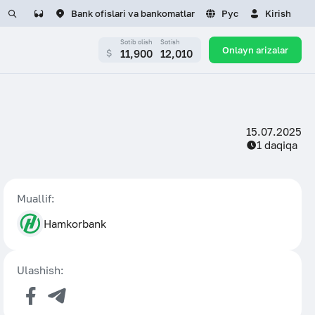
Bank ofislari va bankomatlar
Рус
Kirish
Sotib olish
Sotish
Onlayn arizalar
11,900
12,010
$
LAR UCHUN
KARYERA
i
Bo‘sh ish o‘rinlari
LUMOT
rtual qabulxonasi
Rezyumeni yuborish
15.07.2025
Media
1 daqiqa
 burchagi
Tayinlash
etika kodeksi
Sayt xaritasi
vga olingan mulklar
 tartibi
yosat
Iste’molchi burchagi
Muallif:
 shartlarini qayta
Savol-javob
Hamkorbank
sh
zatsiya) Tartibi
Hamkorbank brendbuki
Ulashish:
sati
dagi siyosat