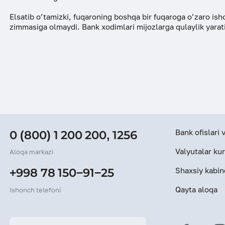
ESG
Elsatib o’tamizki, fuqaroning boshqa bir fuqaroga o’zaro ish
zimmasiga olmaydi. Bank xodimlari mijozlarga qulaylik yarat
Bank ofislari
0 (800) 1 200 200
,
1256
Valyutalar kur
Aloqa markazi
Shaxsiy kabin
+998 78 150−91−25
Qayta aloqa
Ishonch telefoni