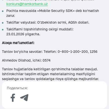
konkurs@hamkorbank.uz
Pochta mavzusida «Mobile Security SDK» deb ko‘rsatish
zarur.
Takliflar valyutasi: O‘zbekiston so‘mi, AQSh dollari.
Takliflarni topshirishning oxirgi muddati:
23.01.2026 yilgacha.
Aloqa ma’lumotlari:
Tanlov bo‘yicha savollar: Telefon: 0−800−1-200−200, 1256
Ahmedov Dilshod, ichki: 0574
Tanlov hujjatlarida keltirilgan qo‘shimcha talablar mavjud.
Ishtirokchilar taqdim etilgan materiallarning maxfiyligini
saqlashga va tanlov qoidalariga rioya qilishga majburdirlar.
Поделиться: