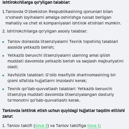
Ishtirokchilarga qo‘yilgan talablar:
Tanlovda O‘zbekiston Respublikasining qonunlari bilan
o‘xshash loyihalarni amalga oshirishga ruxsat berilgan
mahalliy va chet el kompaniyalari ishtirok etishlari mumkin.
Ishtirokchilarga qo‘yilgan asosiy talablar:
Tanlov doirasida litsenziyalarni Texnik topshiriq talablari
asosida yetkazib berish;
Yetkazib beruvchi litsenziyalarni ularning amal qilish
muddati davomida yetkazib berish va saqlash majburiyatini
oladi;
Xavfsizlik talablari: G’olib maxfiylik shartnomasining bir
qismi sifatida hujjatlarni imzolashi kerak;
Texnik qo’llab-quvvatlash talablari: Yetkazib beruvchi
litsenziya muddati davomida litsenziyalangan dasturiy
ta’monotni qo’llab-quvvatlashi kerak.
Tanlovda ishtirok etish uchun quyidagi hujjatlar taqdim etilishi
zarur:
Tanlov taklifi (
ilova 2
) va Tanlov taklifiga
ilova 1
;