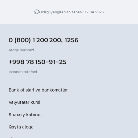
Oxirgi yangilanish sanasi: 17.04.2026
0 (800) 1 200 200
,
1256
Aloqa markazi
+998 78 150−91−25
Ishonch telefoni
Bank ofislari va bankomatlar
Valyutalar kursi
Shaxsiy kabinet
Qayta aloqa