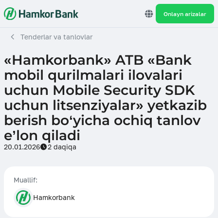
Onlayn arizalar
Tenderlar va tanlovlar
«Hamkorbank» ATB «Bank
mobil qurilmalari ilovalari
uchun Mobile Security SDK
uchun litsenziyalar» yetkazib
berish bo‘yicha ochiq tanlov
e’lon qiladi
20.01.2026
2 daqiqa
Muallif:
Hamkorbank