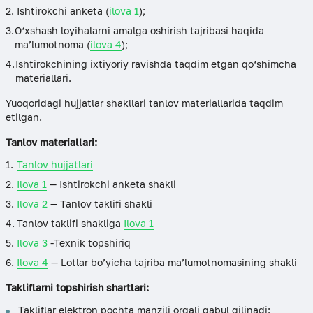
Ishtirokchi anketa (
ilova 1
);
O‘xshash loyihalarni amalga oshirish tajribasi haqida
ma’lumotnoma (
ilova 4
);
Ishtirokchining ixtiyoriy ravishda taqdim etgan qo‘shimcha
materiallari.
Yuoqoridagi hujjatlar shakllari tanlov materiallarida taqdim
etilgan.
Tanlov materiallari:
Tanlov hujjatlari
Ilova 1
— Ishtirokchi anketa shakli
Ilova 2
— Tanlov taklifi shakli
Tanlov taklifi shakliga
Ilova 1
Ilova 3
-Texnik topshiriq
Ilova 4
— Lotlar bo’yicha tajriba ma’lumotnomasining shakli
Takliflarni topshirish shartlari:
Takliflar elektron pochta manzili orqali qabul qilinadi: