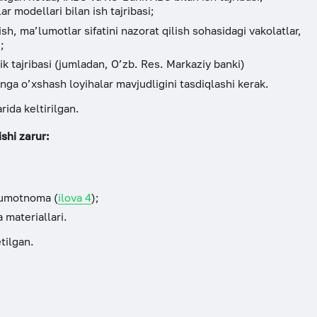
 modellari bilan ish tajribasi;
ish, ma’lumotlar sifatini nazorat qilish sohasidagi vakolatlar,
;
ik tajribasi (jumladan, O’zb. Res. Markaziy banki)
nga o’xshash loyihalar mavjudligini tasdiqlashi kerak.
rida keltirilgan.
shi zarur:
’lumotnoma (
ilova 4
);
 materiallari.
tilgan.