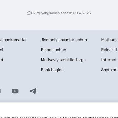
Oxirgi yangilanish sanasi: 17.04.2026
 va bankomatlar
Jismoniy shaxslar uchun
Matbuot 
si
Biznes uchun
Rekvizitl
et
Moliyaviy tashkilotlarga
Internet
Bank haqida
Sayt xari
© 2026 «Hamkorbank» ATB
O‘zR MBning 31-avgust 1991-yildagi 64-s