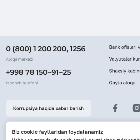
Bank ofislari
0 (800) 1 200 200
,
1256
Valyutalar kur
Aloqa markazi
Shaxsiy kabin
+998 78 150−91−25
Qayta aloqa
Ishonch telefoni
Korrupsiya haqida xabar berish
Biz cookie fayllaridan foydalanamiz
Saytdagi ma’lumotlarning oxirgi yangilanish sanasi: 05-08-2026 18:16