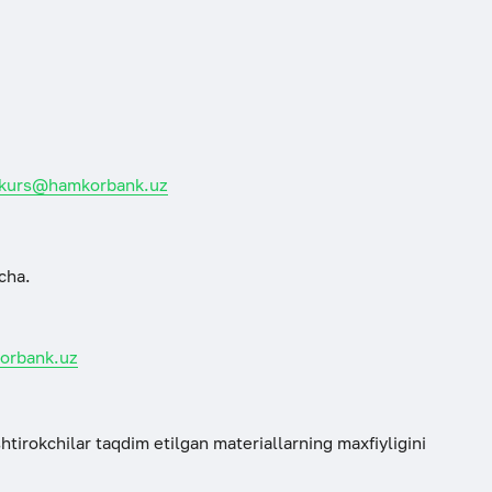
kurs@hamkorbank.uz
acha.
orbank.uz
shtirokchilar taqdim etilgan materiallarning maxfiyligini