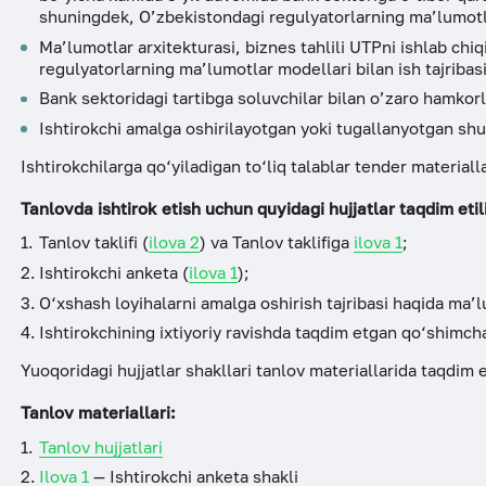
shuningdek, O’zbekistondagi regulyatorlarning ma’lumotlar
ESG
Ma’lumotlar arxitekturasi, biznes tahlili UTPni ishlab chiq
regulyatorlarning ma’lumotlar modellari bilan ish tajribasi
Bank sektoridagi tartibga soluvchilar bilan o’zaro hamkorl
Ishtirokchi amalga oshirilayotgan yoki tugallanyotgan shu
Ishtirokchilarga qo‘yiladigan to‘liq talablar tender materialla
Tanlovda ishtirok etish uchun quyidagi hujjatlar taqdim etili
Tanlov taklifi (
ilova 2
) va Tanlov taklifiga
ilova 1
;
Ishtirokchi anketa (
ilova 1
);
O‘xshash loyihalarni amalga oshirish tajribasi haqida ma
Ishtirokchining ixtiyoriy ravishda taqdim etgan qo‘shimcha
Yuoqoridagi hujjatlar shakllari tanlov materiallarida taqdim e
Tanlov materiallari:
Tanlov hujjatlari
Ilova 1
— Ishtirokchi anketa shakli