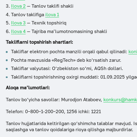
Ilova 2
— Tanlov taklifi shakli
Tanlov taklifiga
ilova 1
Ilova 3
— Texnik topshiriq
Ilova 4
— Tajriba ma’lumotnomasining shakli
Takliflarni topshirish shartlari:
Takliflar elektron pochta manzili orqali qabul qilinadi:
kon
Pochta mavzusida «RegTech» deb ko‘rsatish zarur.
Takliflar valyutasi: O‘zbekiston so‘mi, AQSh dollari.
Takliflarni topshirishning oxirgi muddati: 01.09.2025 yilg
Aloqa ma’lumotlari:
Tanlov bo‘yicha savollar: Murodjon Ataboev,
konkurs@hamk
Telefon: 0−800−1-200−200, 1256 ichki: 1221
Tanlov hujjatlarida keltirilgan qo‘shimcha talablar mavjud. I
saqlashga va tanlov qoidalariga rioya qilishga majburdirlar.