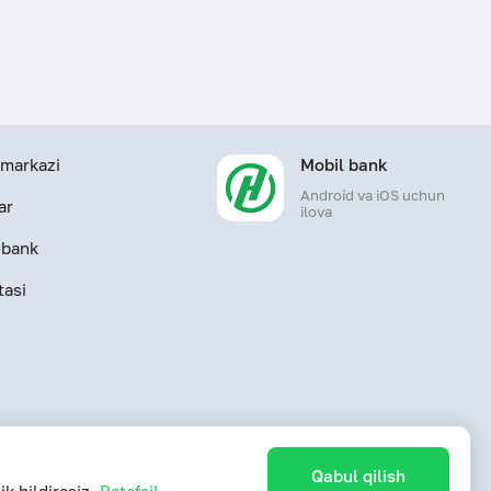
markazi
Mobil bank
Android va iOS uchun
ar
ilova
-bank
tasi
Qabul qilish
onli litsenziyasi