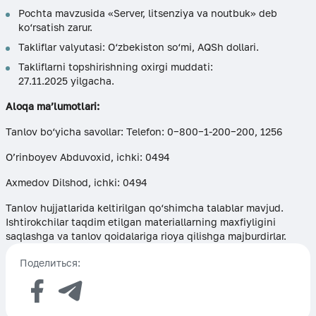
Pochta mavzusida «Server, litsenziya va noutbuk» deb
ko‘rsatish zarur.
Takliflar valyutasi: O‘zbekiston so‘mi, AQSh dollari.
Takliflarni topshirishning oxirgi muddati:
27.11.2025 yilgacha.
Aloqa ma’lumotlari:
Tanlov bo‘yicha savollar: Telefon: 0−800−1-200−200, 1256
O’rinboyev Abduvoxid, ichki: 0494
Axmedov Dilshod, ichki: 0494
Tanlov hujjatlarida keltirilgan qo‘shimcha talablar mavjud.
Ishtirokchilar taqdim etilgan materiallarning maxfiyligini
saqlashga va tanlov qoidalariga rioya qilishga majburdirlar.
Поделиться: