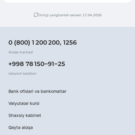
Oxirgi yangilanish sanasi: 17.04.2026
0 (800) 1 200 200
,
1256
Aloqa markazi
+998 78 150−91−25
Ishonch telefoni
Bank ofislari va bankomatlar
Valyutalar kursi
Shaxsiy kabinet
Qayta aloqa