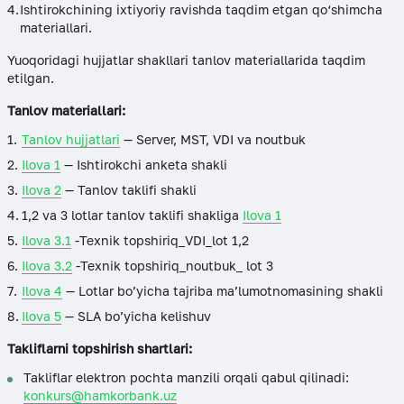
Ishtirokchining ixtiyoriy ravishda taqdim etgan qo‘shimcha
materiallari.
Yuoqoridagi hujjatlar shakllari tanlov materiallarida taqdim
etilgan.
Tanlov materiallari:
Tanlov hujjatlari
— Server, MST, VDI va noutbuk
Ilova 1
— Ishtirokchi anketa shakli
Ilova 2
— Tanlov taklifi shakli
1,2 va 3 lotlar tanlov taklifi shakliga
Ilova 1
Ilova 3
.1
-Texnik topshiriq_VDI_lot 1,2
Ilova 3
.2
-Texnik topshiriq_noutbuk_ lot 3
Ilova 4
— Lotlar bo’yicha tajriba ma’lumotnomasining shakli
Ilova 5
— SLA bo’yicha kelishuv
Takliflarni topshirish shartlari:
Takliflar elektron pochta manzili orqali qabul qilinadi:
konkurs@hamkorbank.uz