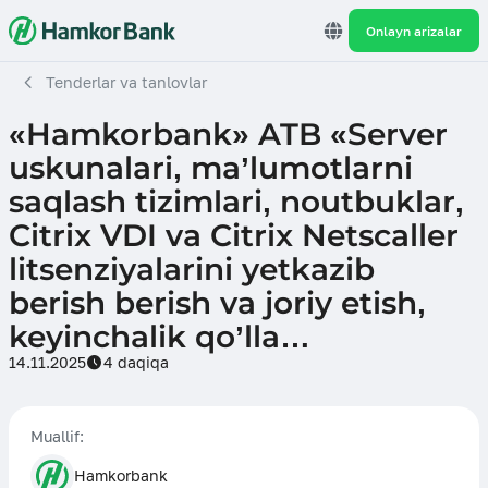
Onlayn arizalar
Tenderlar va tanlovlar
«Hamkorbank» ATB «Server
uskunalari, ma’lumotlarni
saqlash tizimlari, noutbuklar,
Citrix VDI va Citrix Netscaller
litsenziyalarini yetkazib
berish berish va joriy etish,
keyinchalik qo’lla…
14.11.2025
4 daqiqa
Muallif:
Hamkorbank