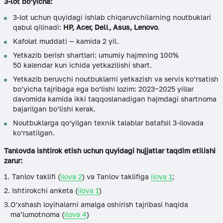
3-lot bo‘yicha:
3-lot uchun quyidagi ishlab chiqaruvchilarning noutbuklari
qabul qilinadi:
HP, Acer, Dell, Asus, Lenovo
.
Kafolat muddati — kamida 2 yil.
Yetkazib berish shartlari: umumiy hajmning 100%
50 kalendar kun ichida yetkazilishi shart.
Yetkazib beruvchi noutbuklarni yetkazish va servis ko‘rsatish
bo‘yicha tajribaga ega bo‘lishi lozim: 2023−2025 yillar
davomida kamida ikki taqqoslanadigan hajmdagi shartnoma
bajarilgan bo‘lishi kerak.
Noutbuklarga qo‘yilgan texnik talablar batafsil 3-ilovada
ko‘rsatilgan.
Tanlovda ishtirok etish uchun quyidagi hujjatlar taqdim etilishi
zarur:
Tanlov taklifi (
ilova 2
) va Tanlov taklifiga
ilova 1
;
Ishtirokchi anketa (
ilova 1
)
O‘xshash loyihalarni amalga oshirish tajribasi haqida
ma’lumotnoma (
ilova 4
)