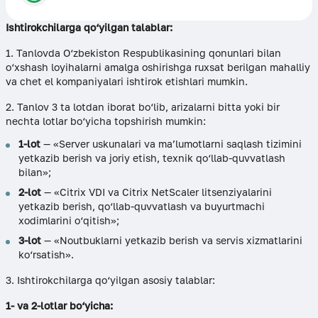
Ishtirokchilarga qo‘yilgan talablar:
1. Tanlovda O‘zbekiston Respublikasining qonunlari bilan
o‘xshash loyihalarni amalga oshirishga ruxsat berilgan mahalliy
va chet el kompaniyalari ishtirok etishlari mumkin.
2. Tanlov 3 ta lotdan iborat bo‘lib, arizalarni bitta yoki bir
nechta lotlar bo‘yicha topshirish mumkin:
1-lot
— «Server uskunalari va ma’lumotlarni saqlash tizimini
yetkazib berish va joriy etish, texnik qo‘llab-quvvatlash
bilan»;
2-lot
— «Citrix VDI va Citrix NetScaler litsenziyalarini
yetkazib berish, qo‘llab-quvvatlash va buyurtmachi
xodimlarini o‘qitish»;
3-lot
— «Noutbuklarni yetkazib berish va servis xizmatlarini
ko‘rsatish».
3. Ishtirokchilarga qo‘yilgan asosiy talablar:
1- va 2-lotlar bo‘yicha: