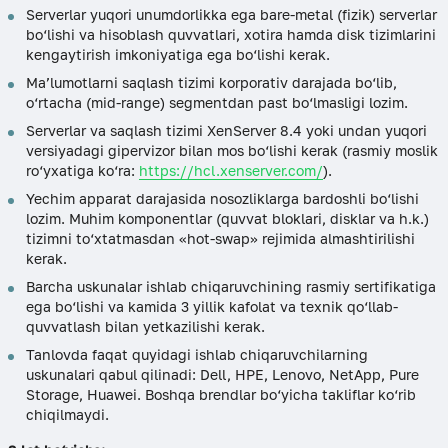
Serverlar yuqori unumdorlikka ega bare-metal (fizik) serverlar
bo‘lishi va hisoblash quvvatlari, xotira hamda disk tizimlarini
kengaytirish imkoniyatiga ega bo‘lishi kerak.
Ma’lumotlarni saqlash tizimi korporativ darajada bo‘lib,
o‘rtacha (mid-range) segmentdan past bo‘lmasligi lozim.
Serverlar va saqlash tizimi XenServer 8.4 yoki undan yuqori
versiyadagi gipervizor bilan mos bo‘lishi kerak (rasmiy moslik
ro‘yxatiga ko‘ra:
https://hcl.xenserver.com/
).
Yechim apparat darajasida nosozliklarga bardoshli bo‘lishi
lozim. Muhim komponentlar (quvvat bloklari, disklar va h.k.)
tizimni to‘xtatmasdan «hot-swap» rejimida almashtirilishi
kerak.
Barcha uskunalar ishlab chiqaruvchining rasmiy sertifikatiga
ega bo‘lishi va kamida 3 yillik kafolat va texnik qo‘llab-
quvvatlash bilan yetkazilishi kerak.
Tanlovda faqat quyidagi ishlab chiqaruvchilarning
uskunalari qabul qilinadi: Dell, HPE, Lenovo, NetApp, Pure
Storage, Huawei. Boshqa brendlar bo‘yicha takliflar ko‘rib
chiqilmaydi.