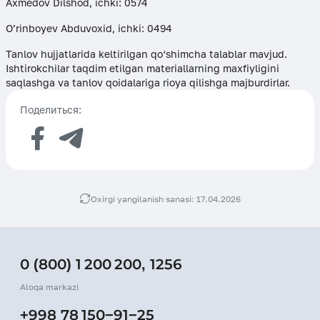
Axmedov Dilshod, ichki: 0574
O’rinboyev Abduvoxid, ichki: 0494
Tanlov hujjatlarida keltirilgan qo‘shimcha talablar mavjud.
Ishtirokchilar taqdim etilgan materiallarning maxfiyligini
saqlashga va tanlov qoidalariga rioya qilishga majburdirlar.
Поделиться:
Oxirgi yangilanish sanasi: 17.04.2026
0 (800) 1 200 200
,
1256
Aloqa markazi
+998 78 150−91−25