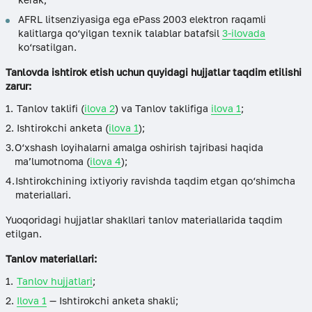
AFRL litsenziyasiga ega ePass 2003 elektron raqamli
kalitlarga qo‘yilgan texnik talablar batafsil
3-ilovada
ko‘rsatilgan.
Tanlovda ishtirok etish uchun quyidagi hujjatlar taqdim etilishi
zarur:
Tanlov taklifi (
ilova 2
) va Tanlov taklifiga
ilova 1
;
Ishtirokchi anketa (
ilova 1
);
O‘xshash loyihalarni amalga oshirish tajribasi haqida
ma’lumotnoma (
ilova 4
);
Ishtirokchining ixtiyoriy ravishda taqdim etgan qo‘shimcha
materiallari.
Yuoqoridagi hujjatlar shakllari tanlov materiallarida taqdim
etilgan.
Tanlov materiallari:
Tanlov hujjatlari
;
Ilova 1
— Ishtirokchi anketa shakli;