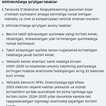
Ishtirokchilarga qo‘yilgan talablar:
Tanlovda O‘zbekiston Respublikasining qonunlari bilan
o‘xshash loyihalarni amalga oshirishga ruxsat berilgan
mahalliy va chet el kompaniyalari ishtirok etishlari mumkin.
Ishtirokchilarga qo‘yilgan asosiy talablar:
Barcha taklif qilinayotgan qurilmalar yangi bo’lishi kerak;
ishlatilgan, shikastlangan yoki ta’mirlangan qurilmalarga
ruhsat berilmaydi;
Taklif etilayotgan qurilma tanlov hujjatlarida ko’rsatilgan
talablarga javob berishi kerak;
Yetkazib berish shartlari: bank talabiga binoan
1000−2000 ta miqdorida umumiy hajmining partiyalarga
bo’lingan holatda shartnoma tasdiqlangan so’ng 10 kalendar
kuni ichida;
Yetkazib beruvchi AFRL litsenziyasiga ega ePass
2003 elektron raqamli kalitlar yetkazish va xizmat
ko’rsatishni qo’llab-quvvatlash bo‘yicha tajribaga ega
bo‘lishi lozim: 2024−2025 yillar davomida kamida ikki
taqqoslanadigan hajmdagi shartnoma bajarilgan bo‘lishi
kerak;