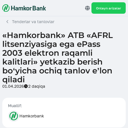
Onlayn arizalar
Tenderlar va tanlovlar
«Hamkorbank» ATB «AFRL
litsenziyasiga ega ePass
2003 elektron raqamli
kalitlari» yetkazib berish
bo‘yicha ochiq tanlov e’lon
qiladi
01.04.2026
2 daqiqa
Muallif:
Hamkorbank