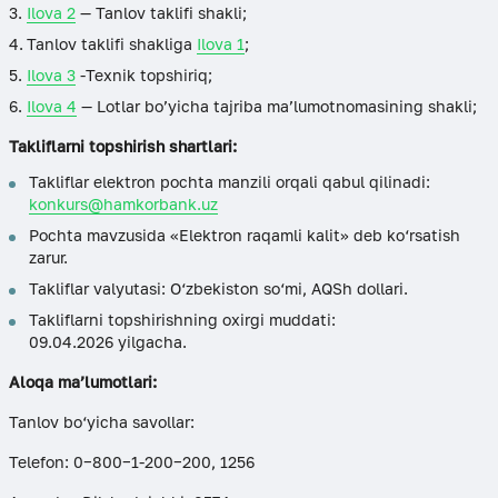
Ilova 2
— Tanlov taklifi shakli;
Tanlov taklifi shakliga
Ilova 1
;
Ilova 3
-Texnik topshiriq;
Ilova 4
— Lotlar bo’yicha tajriba ma’lumotnomasining shakli;
Takliflarni topshirish shartlari:
Takliflar elektron pochta manzili orqali qabul qilinadi:
konkurs@hamkorbank.uz
Pochta mavzusida «Elektron raqamli kalit» deb ko‘rsatish
zarur.
Takliflar valyutasi: O‘zbekiston so‘mi, AQSh dollari.
Takliflarni topshirishning oxirgi muddati:
09.04.2026 yilgacha.
Aloqa ma’lumotlari:
Tanlov bo‘yicha savollar:
Telefon: 0−800−1-200−200, 1256