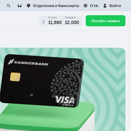
Отделения и банкоматы
Oʻzb
Войти
Купить
Продать
Онлайн-заявки
11,880
12,000
$
ИТЕЛЕЙ
КАРЬЕРА
а
Вакансии
БЕЗОПАСНОСТЬ КЛИЕНТОВ
я приемная
Отправить резюме
Опасность APK-файлов
ребителя
Назначения
Мошенники действуют под
боты с
видом сотрудников банка
м, принятым
алог
Осторожно: мошенники
используют дипфейки!
ересмотра
ризации) условий
Учитесь и проверяйте с
FINLIT.UZ
Финансовая грамотность —
самая сильная защита