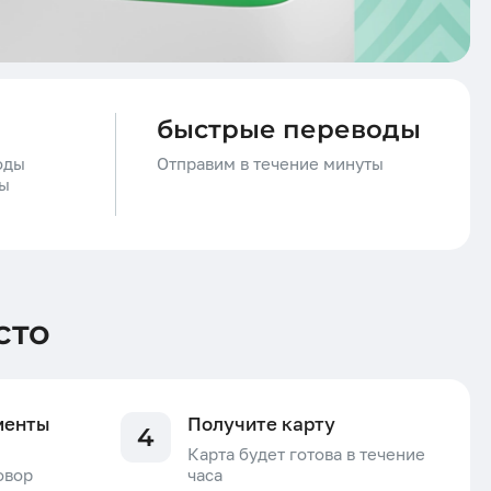
Все посты
быстрые переводы
оды
Отправим в течение минуты
лы
сто
менты
Получите карту
4
Карта будет готова в течение
овор
часа