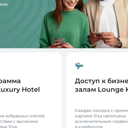
мена
грамма
Доступ к бизн
Luxury Hotel
залам Lounge 
Каждая поездка с прем
я избранных отелей,
картами Visa наполнена
тствии с высокими
исключительным сервис
ами Visa
и комфортом