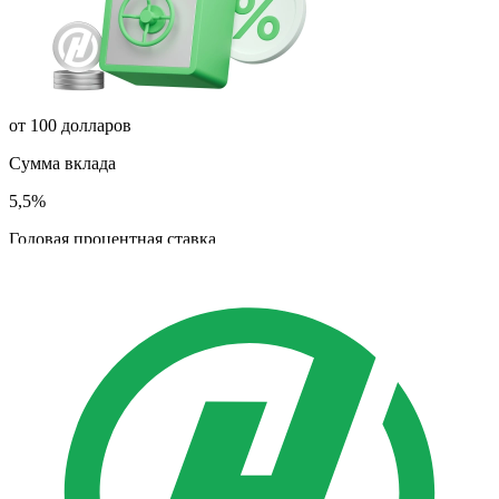
от 100 долларов
Сумма вклада
5,5%
Годовая процентная ставка
15 месяцев
Срок вклада
Рассчитать
Подробнее
Онлайн
USD
Ежемесячные выплаты
Maksimum Dollar
В иностранной валюте с пополнением, получением
процентов ежемесячно