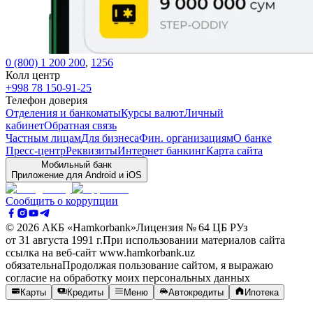
0 (800) 1 200 200
,
1256
Колл центр
+998 78 150-91-25
Телефон доверия
Отделения и банкоматы
Курсы валют
Личный
кабинет
Обратная связь
Частным лицам
Для бизнеса
Фин. организациям
О банке
Пресс-центр
Реквизиты
Интернет банкинг
Карта сайта
Мобильный банк
Приложение для Android и iOS
Сообщить о коррупции
©
2026
АКБ «Hamkorbank»
Лицензия № 64 ЦБ РУз
от 31 августа 1991 г.
При использовании материалов сайта
ссылка на веб-сайт www.hamkorbank.uz
обязательна
Продолжая пользование сайтом, я выражаю
согласие на обработку моих персональных данных
Карты
Кредиты
Меню
Автокредиты
Ипотека