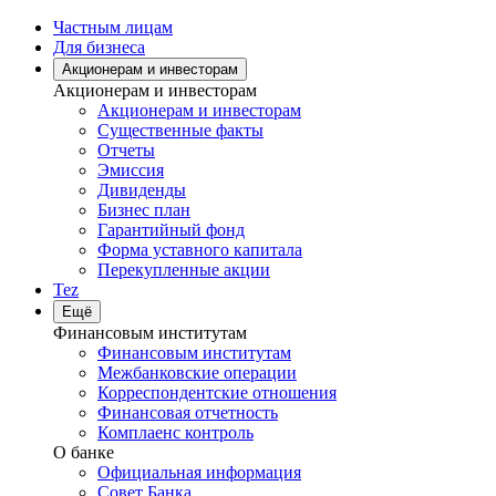
Частным лицам
Для бизнеса
Акционерам и инвесторам
Акционерам и инвесторам
Акционерам и инвесторам
Существенные факты
Отчеты
Эмиссия
Дивиденды
Бизнес план
Гарантийный фонд
Форма уставного капитала
Перекупленные акции
Tez
Ещё
Финансовым институтам
Финансовым институтам
Межбанковские операции
Корреспондентские отношения
Финансовая отчетность
Комплаенс контроль
О банке
Официальная информация
Совет Банка