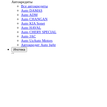
Автокредиты
Все автокредиты
Auto DAMAS
Auto ADM
Auto CHANGAN
Auto KIA Sonet
Auto HAVAL
Auto CHERY SPECIAL
Auto JAC
Auto UzAuto Motors
Автокредит Auto light
Ипотека
Ипотека
Все ипотечные кредиты
Покупка жилья
Ремонт жилья
Вклады
Вклады
Все вклады
Курс валют
Еще
Продукты и услуги
Visa Direct / Visa Alias
Денежные переводы