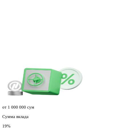
Годовая процентная ставка
18 месяцев
Срок вклада
Рассчитать
Подробнее
Онлайн
UZS
Ежемесячные выплаты
Maksimal Daromad
В национальной валюте без снятия, с пополнением и получением
от 1 000 000 сум
Сумма вклада
19%