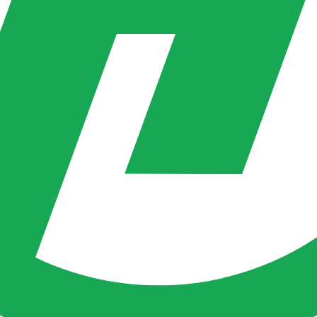
лучайте проценты на карту
жемесячно