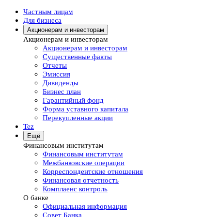
Частным лицам
Для бизнеса
Акционерам и инвесторам
Акционерам и инвесторам
Акционерам и инвесторам
Существенные факты
Отчеты
Эмиссия
Дивиденды
Бизнес план
Гарантийный фонд
Форма уставного капитала
Перекупленные акции
Tez
Ещё
Финансовым институтам
Финансовым институтам
Межбанковские операции
Корреспондентские отношения
Финансовая отчетность
Комплаенс контроль
О банке
Официальная информация
Совет Банка