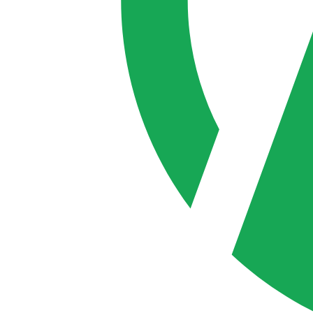
Вклады
Откройте вклад с пополнением и частичным снятием средств и по
Онлайн
В офисе
Онлайн
UZS
Ежемесячные выплаты
Qulay Jamg‘arma
В национальной валюте с пополнением, получением процентов е
от 500 тыс. сум
Сумма вклада
18%