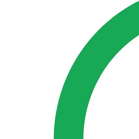
Мобильный банкинг
Депозитные ячейки
Золотые слитки и сувенирные монеты
Валютно-обменные пункты
Полезно
Как погасить кредит в Hamkorbank
Махаллинские банкиры
Тарифы и документы
Генеральные тарифы на оказания услуг физическим л
Публичная оферта
Акции
Безопасность клиентов
Опасность APK-файлов
Мошенники действуют под видом сотрудников банка
Осторожно: мошенники используют дипфейки!
Учитесь и проверяйте с FINLIT.UZ
Финансовая грамотность — самая сильная защита
Все посты
Онлайн-заявки
Онлайн-заявки
Частным лицам
/
Вклады