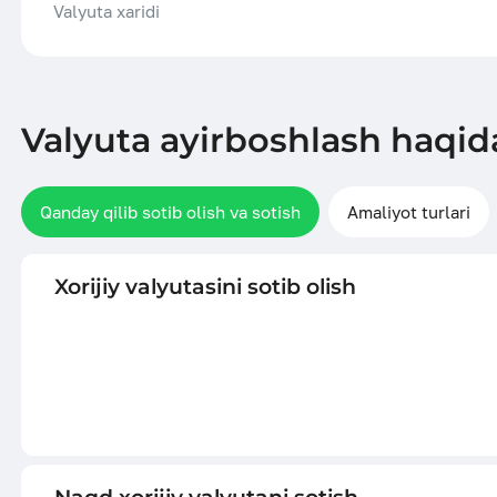
Valyuta xaridi
Valyuta ayirboshlash haqid
Qanday qilib sotib olish va sotish
Amaliyot turlari
Xorijiy valyutasini sotib olish