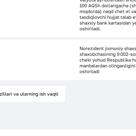
100 AQSh dollarigacha (sh
miqdorda) naqd chet el va
tasdiqlovchi hujjat talab
shaxsiy bank kartasidan ye
oshiriladi.
Norezident jismoniy shaxsl
shaxobchasining 9 002-so
cheki yohud Respublika hu
manbalardan olinganligini
oshiriladi
llari va ularning ish vaqti