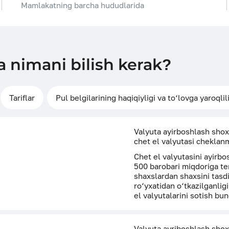
Mamlakatning barcha hududlarida
a nimani bilish kerak?
Tariflar
Pul belgilarining haqiqiyligi va to‘lovga yaroqlil
Valyuta ayirboshlash shox
chet el valyutasi cheklan
Chet el valyutasini ayirbo
500 barоbari miqdoriga te
shaxslardan shaxsini tasd
ro‘yxatidan o‘tkazilganlig
el valyutalarini sotish b
Valyuta ayriboshlash shox