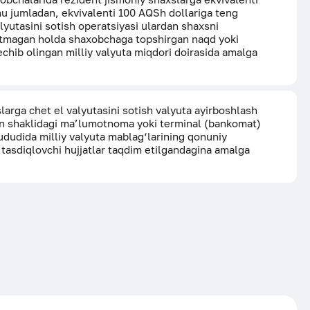
u jumladan, ekvivalenti 100 AQSh dollariga teng
lyutasini sotish operatsiyasi ulardan shaxsni
 etmagan holda shaxobchaga topshirgan naqd yoki
chib olingan milliy valyuta miqdori doirasida amalga
arga chet el valyutasini sotish valyuta ayirboshlash
n shaklidagi ma’lumotnoma yoki terminal (bankomat)
dudida milliy valyuta mablag‘larining qonuniy
 tasdiqlovchi hujjatlar taqdim etilgandagina amalga