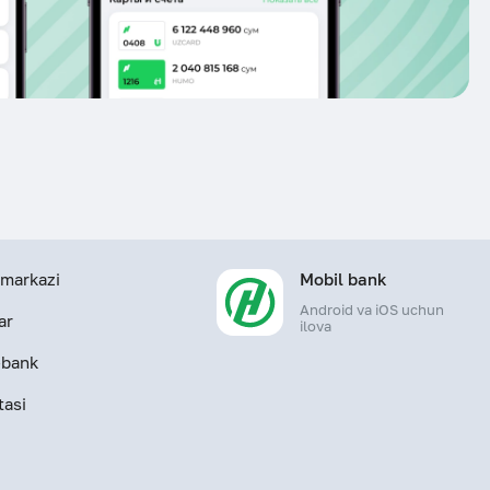
markazi
Mobil bank
Android va iOS uchun
ar
ilova
-bank
tasi