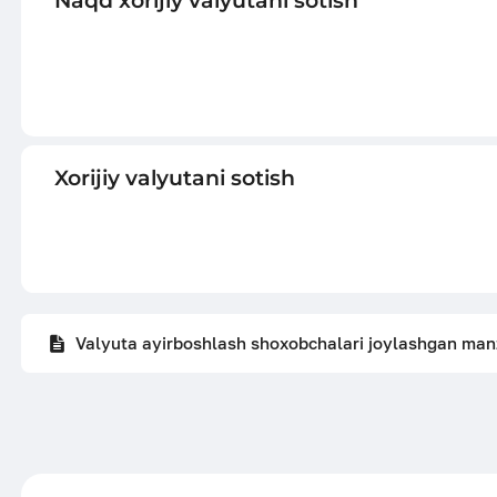
Naqd xorijiy valyutani sotish
Xorijiy valyutani sotish
Valyuta ayirboshlash shoxobchalari joylashgan manzi