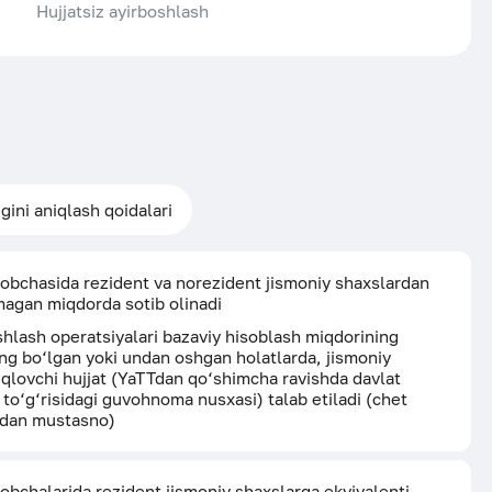
Hujjatsiz ayirboshlash
Barcha postlar
igini aniqlash qoidalari
obchasida rezident va norezident jismoniy shaxslardan
magan miqdorda sotib olinadi
shlash operatsiyalari bazaviy hisoblash miqdorining
ng bo‘lgan yoki undan oshgan holatlarda, jismoniy
iqlovchi hujjat (YaTTdan qo‘shimcha ravishda davlat
i to‘g‘risidagi guvohnoma nusxasi) talab etiladi (chet
undan mustasno)
obchalarida rezident jismoniy shaxslarga ekvivalenti