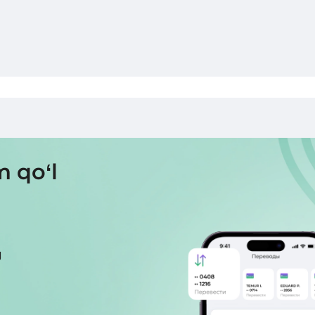
m qo‘l
g