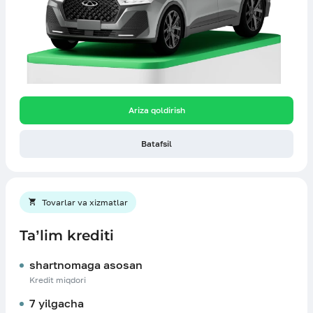
Ariza qoldirish
Batafsil
Tovarlar va xizmatlar
Ta’lim krediti
shartnomaga asosan
Kredit miqdori
7 yilgacha