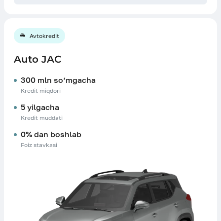
Avtokredit
Auto JAC
300 mln so‘mgacha
Kredit miqdori
5 yilgacha
Kredit muddati
0% dan boshlab
Foiz stavkasi