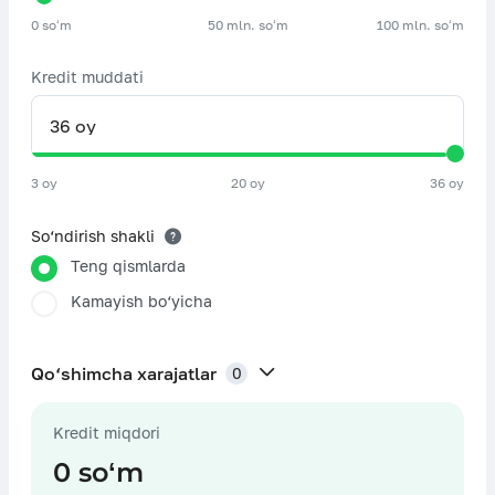
0 soʻm
50 mln. soʻm
100 mln. soʻm
Kredit muddati
3 oy
20 oy
36 oy
So‘ndirish shakli
Teng qismlarda
Kamayish bo‘yicha
Qo‘shimcha xarajatlar
0
Kredit miqdori
Sug‘urta xarajatlari
0 soʻm