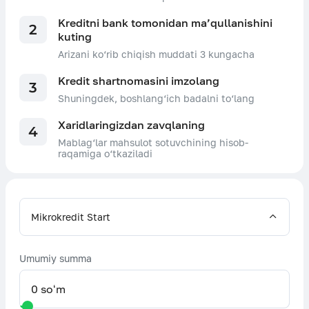
Kreditni bank tomonidan ma’qullanishini
2
kuting
Arizani ko‘rib chiqish muddati 3 kungacha
Kredit shartnomasini imzolang
3
Shuningdek, boshlang‘ich badalni to‘lang
Xaridlaringizdan zavqlaning
4
Mablag‘lar mahsulot sotuvchining hisob-
raqamiga o‘tkaziladi
Mikrokredit Start
Umumiy summa