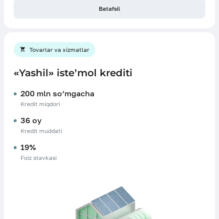
Batafsil
Tovarlar va xizmatlar
«Yashil» iste’mol krediti
200 mln so‘mgacha
Kredit miqdori
36 oy
Kredit muddati
19%
Foiz stavkasi