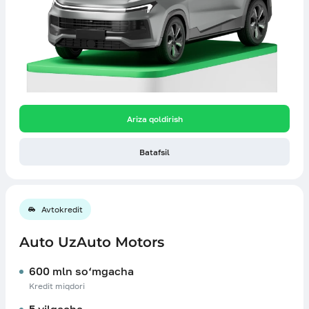
Ariza qoldirish
Batafsil
Avtokredit
Auto UzAuto Motors
600 mln so‘mgacha
Kredit miqdori