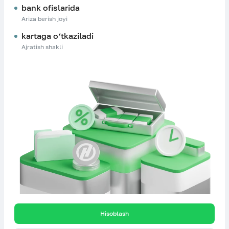
bank ofislarida
Ariza berish joyi
kartaga o‘tkaziladi
Ajratish shakli
Hisoblash