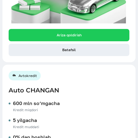
Ariza qoldirish
Batafsil
Avtokredit
Auto CHANGAN
600 mln so‘mgacha
Kredit miqdori
5 yilgacha
Kredit muddati
0% dan boshlab