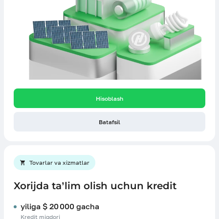
Hisoblash
Batafsil
Tovarlar va xizmatlar
Xorijda ta’lim olish uchun kredit
yiliga $ 20 000 gacha
Kredit miqdori