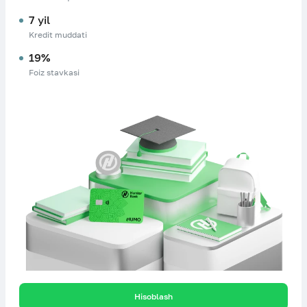
7 yil
Kredit muddati
19%
Foiz stavkasi
Hisoblash