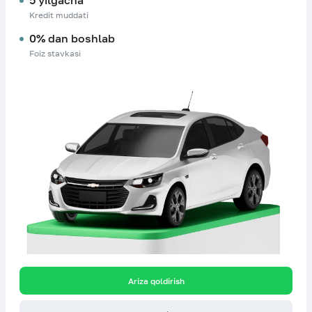
5 yilgacha
Kredit muddati
0% dan boshlab
Foiz stavkasi
Ariza qoldirish