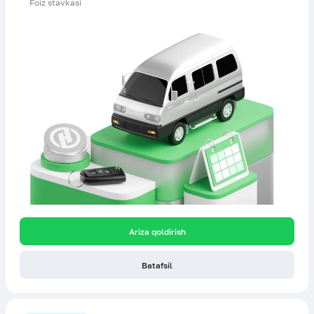
Foiz stavkasi
Ariza qoldirish
Batafsil