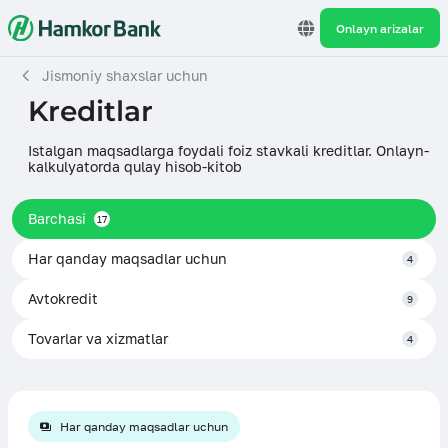
Onlayn arizalar
Jismoniy shaxslar uchun
Kreditlar
Istalgan maqsadlarga foydali foiz stavkali kreditlar. Onlayn-
kalkulyatorda qulay hisob-kitob
Barchasi
17
Har qanday maqsadlar uchun
4
Avtokredit
9
Tovarlar va xizmatlar
4
Har qanday maqsadlar uchun