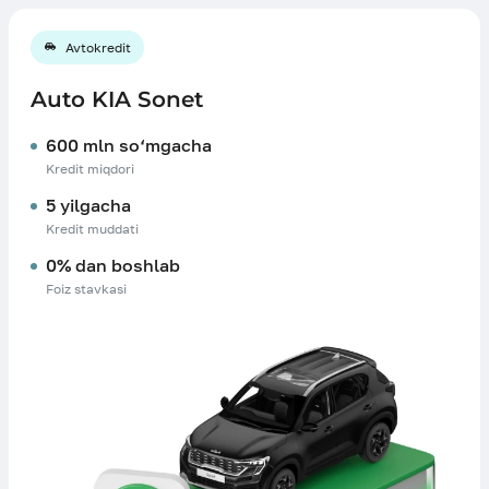
Avtokredit
Auto KIA Sonet
600 mln so‘mgacha
Kredit miqdori
5 yilgacha
Kredit muddati
0% dan boshlab
Foiz stavkasi