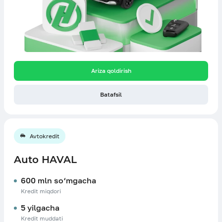
Ariza qoldirish
Batafsil
Avtokredit
Auto HAVAL
600 mln so‘mgacha
Kredit miqdori
5 yilgacha
Kredit muddati