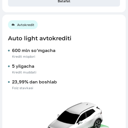
Batafsil
Avtokredit
Auto light avtokrediti
600 mln so‘mgacha
Kredit miqdori
5 yilgacha
Kredit muddati
23,99% dan boshlab
Foiz stavkasi