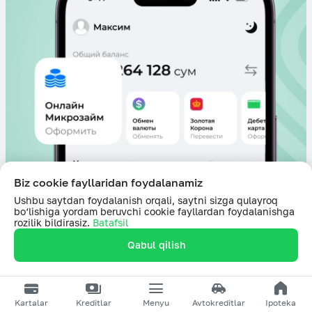
Biz cookie fayllaridan foydalanamiz
Ushbu saytdan foydalanish orqali, saytni sizga qulayroq
bo‘lishiga yordam beruvchi cookie fayllardan foydalanishga
Oxirgi yangilanish sanasi: 23.02.2026
rozilik bildirasiz.
Batafsil
Qabul qilish
0 (800) 1 200 200
,
1256
Kartalar
Kreditlar
Menyu
Avtokreditlar
Ipoteka
Aloqa markazi