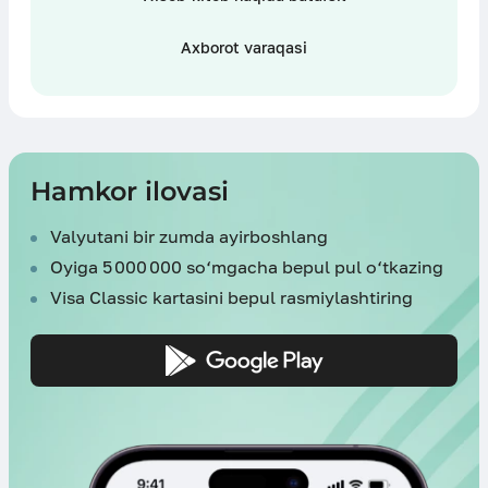
Axborot varaqasi
Hamkor ilovasi
Valyutani bir zumda ayirboshlang
Oyiga 5 000 000 so‘mgacha bepul pul o‘tkazing
Visa Classic kartasini bepul rasmiylashtiring