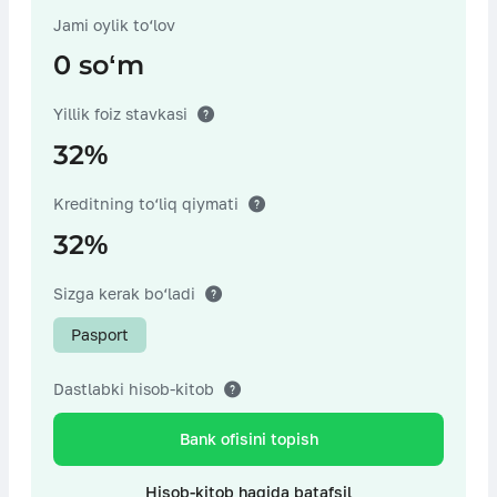
Jami oylik to‘lov
0 soʻm
Notarius хarajatlari
Yillik foiz stavkasi
32%
Garovni baholash bo‘yicha хarajatlar
Kreditning to‘liq qiymati
32%
Boshqa хarajatlar
Sizga kerak bo‘ladi
Pasport
Dastlabki hisob-kitob
Bank ofisini topish
Hisob-kitob haqida batafsil