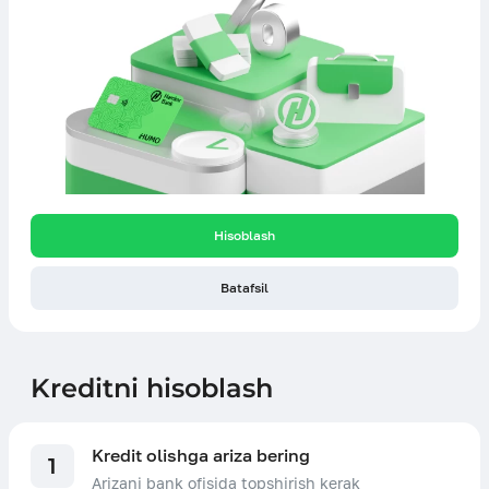
Hisoblash
Batafsil
Kreditni hisoblash
Kredit olishga ariza bering
1
Arizani bank ofisida topshirish kerak