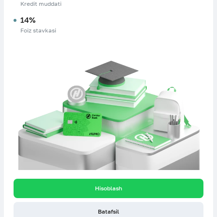
Kredit muddati
14%
Foiz stavkasi
Hisoblash
Batafsil